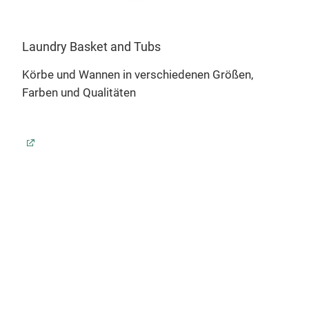
Laundry Basket and Tubs
Con
Körbe und Wannen in verschiedenen Größen,
Boxe
Farben und Qualitäten
15 L