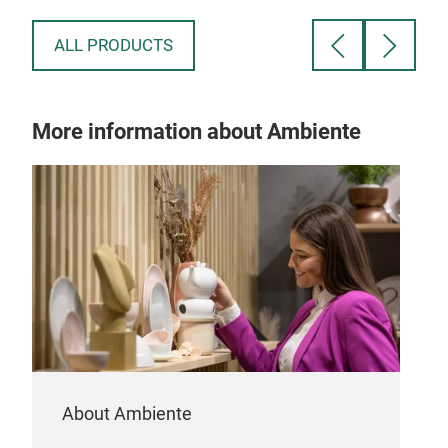
und
ALL PRODUCTS
it
More information about Ambiente
ei
ln
und
mit
re
About Ambiente
rer