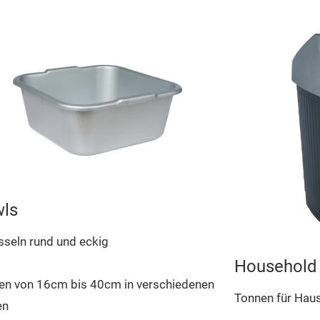
ls
seln rund und eckig
Household 
en von 16cm bis 40cm in verschiedenen
Tonnen für Hau
en