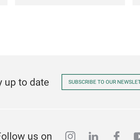
y up to date
SUBSCRIBE TO OUR NEWSLE
instagram
linkedin
face
y
Follow us on