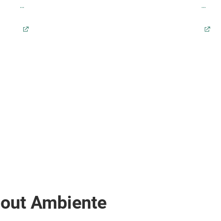
mit und ohne Deckel
Eimer mit Siebdruck und IML (In Mould
Labeling)
bout Ambiente