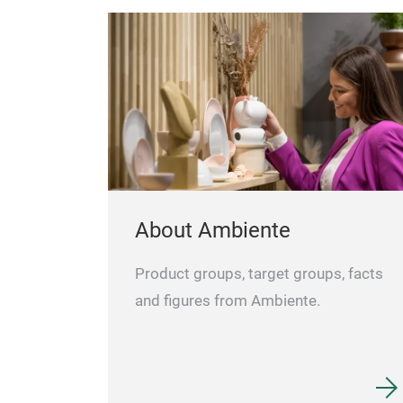
warr ;)
Die
kbox können
mengesteckt
 längere
Ihre
erem
otenfrei
ickeln.
About Ambiente
 und schont
d
Product groups, target groups, facts
ekoration.
and figures from Ambiente.
ch die
ichterketten,
 Haltbarkeit
et-