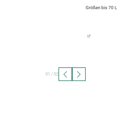
Größen bis 70 L
01
/
02