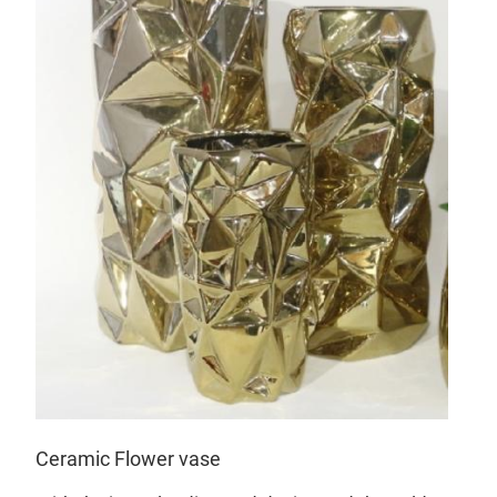
CM
Ceramic Flower vase
Cer