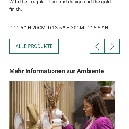
With the irregular diamond design and the gold
With
finish.
finis
D 11.5 * H 20CM
D 13.5 * H 30CM
D 16.5 * H
D 1
36CM
36
ALLE PRODUKTE
Mehr Informationen zur Ambiente