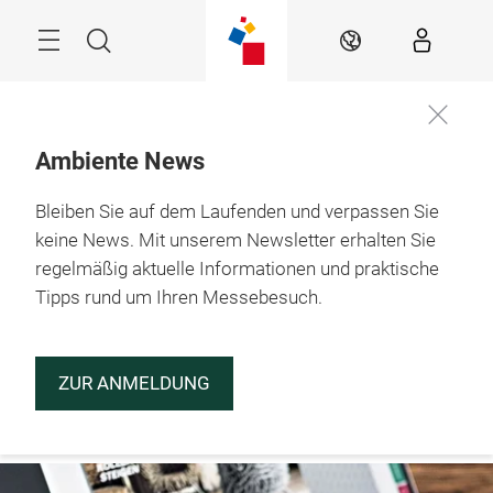
Überspringen
Menü
Suche
DE
Ambiente News
Bleiben Sie auf dem Laufenden und verpassen Sie
29.1. – 2.2.2027

Frankfurt am Main
keine News. Mit unserem Newsletter erhalten Sie
regelmäßig aktuelle Informationen und praktische
Tipps rund um Ihren Messebesuch.
ZUR ANMELDUNG