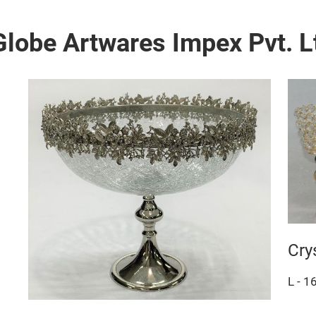
lobe Artwares Impex Pvt. L
Cry
L - 1