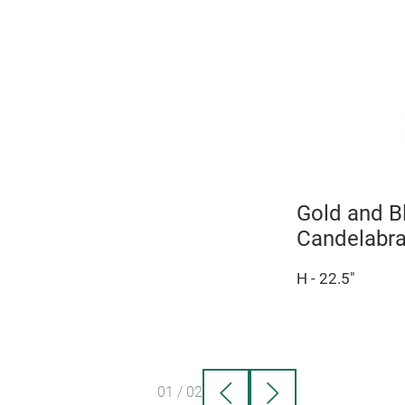
Gold and Bl
Candelabr
H - 22.5"
01
/
02