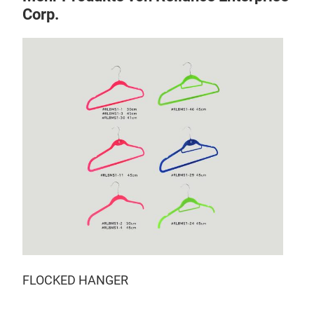
Corp.
ACC
FLOCKED HANGER