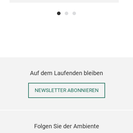
geschätzt sind. Produkte, die von Hand
ausgewählt wurden, um "genau" das Richtige für
Lagom Design zu sein.
Grußkarte mit Umschlag: 110 x 155 mm
Minikarte mit Umschlag: 9
Auf dem Laufenden bleiben
NEWSLETTER ABONNIEREN
Folgen Sie der Ambiente