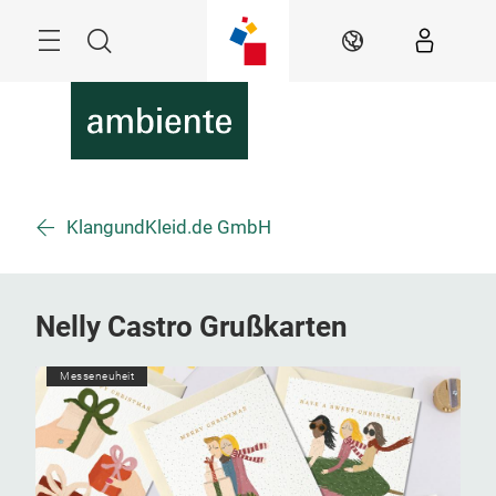
Überspringen
Menü
Suche
DE
KlangundKleid.de GmbH
Nelly Castro Grußkarten
Messeneuheit