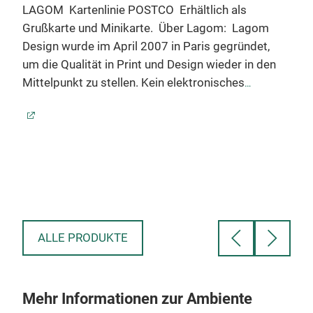
LAGOM
Kartenlinie POSTCO
Erhältlich als
cs
Nin
Grußkarte und Minikarte.
Über Lagom:
Lagom
Jame
Design wurde im April 2007 in Paris gegründet,
geb
um die Qualität in Print und Design wieder in den
Desi
Mittelpunkt zu stellen. Kein elektronisches
Unt
Medium kann die spürbare Freude an einer
Küch
schönen Grußkarte, das Gefühl der Karte in den
tale
Händen oder das leise Geräusch beim Öffnen
Bere
reproduzieren. Es gibt nichts Besseres als eine
geha
persönliche handschriftliche Karte und die
197
Erstellung der perfekten Karte für Sie ist uns sehr
hoch
wichtig.
Aus bescheidenen Anfängen ist Lagom
luxu
zu einem internationalen Unternehmen
Post
ALLE PRODUKTE
herangewachsen und hat Papierprodukte für
über 22 Länder weltweit hergestellt. Wir wenden
die Lagom-Philosophie auf alle Geschenke,
Mehr Informationen zur Ambiente
Grußkarten, Briefpapier, Geschenkverpackungen,