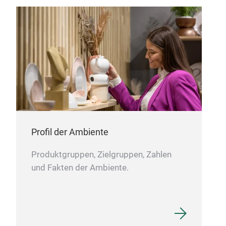
Drucke und Textilien an, die wir herstellen und
verkaufen.
Der Name Lagom zeichnet sich durch
die Qualität seiner Premiumprodukte aus: Um die
Dinge "richtig" zu machen, sind wir überzeugt,
dass Sie Kompetenz, Kreativität und Engagement
brauchen. Wenn wir Geschenke beziehen, suchen
wir nach zeitgenössischen und traditionellen
Herstellern aus der ganzen Welt, die unsere
Leidenschaft für einfaches Design und exzellente
Handwerkskunst teilen. Ob gewebt, gegossen,
Profil der Ambiente
von Hand gemischt oder einfach nur exquisit
gestaltet, unser hauseigenes Einkaufsteam nutzt
Produktgruppen, Zielgruppen, Zahlen
sein geschultes Auge und seine Erfahrung, um
und Fakten der Ambiente.
die besten Produkte zu entdecken, die
internationale Hersteller zu bieten haben.
Das
Ergebnis sind Produkte, die gut durchdacht,
individuell, schön fühlbar, sammelbar und