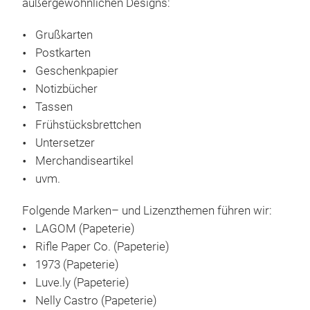
außergewöhnlichen Designs:
Hers
Prod
197
Grußkarten
fühl
Postkarten
die
1973
Geschenkpapier
Rich
Nin
Notizbücher
Jame
Tassen
geb
Frühstücksbrettchen
Gru
Desi
Untersetzer
mit
Unt
Merchandiseartikel
Küch
uvm.
M
tale
Bere
Folgende Marken– und Lizenzthemen führen wir:
geha
LAGOM (Papeterie)
197
Rifle Paper Co. (Papeterie)
hoch
1973 (Papeterie)
luxu
Luve.ly (Papeterie)
Post
Nelly Castro (Papeterie)