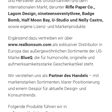
und Hersteller aus Großbritannien und dem
22 L
internationalen Markt, darunter
Rifle Paper Co.,
Lago
Nel
Lagom Design, nineteenseventythree, Badge
Gruß
Bomb, Half Moon Bay, U-Studio und Nelly Castro,
NEL
Druc
sowie eigene Lizenz- und Markenprodukte.
wun
verk
Cast
die 
Ergänzend dazu vertreiben wir über
gest
Ding
www.realkonsum.com
als exklusiver Distributor in
bere
Sie
Europa das außergewöhnlichen Sortimente der US-
Nell
bra
Marke
BlueQ
, die für humorvolle, originelle und
Hund
wir 
aufmerksamkeitsstarke Geschenkartikel steht.
Hers
Leid
Wir verstehen uns als
Partner des Handels
– mit
Han
markenstarken Sortimenten, klarer Positionierung
Hand
und einem Gespür für aktuelle Design- und
unse
Konsumtrends.
gesc
Folgende Produkte führen wir in
best