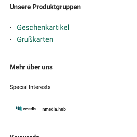
Unsere Produktgruppen
Gruß
dek
1,2 
Geschenkartikel
Mar
Grußkarten
desi
Ästh
Harr
Mehr über uns
Wir 
ver
Special Interests
Gam
und 
nmedia.hub
Tas
Pro
Sch
Glä