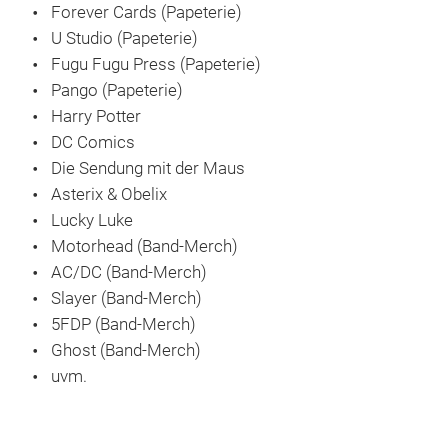
Forever Cards (Papeterie)
U Studio (Papeterie)
Fugu Fugu Press (Papeterie)
Pango (Papeterie)
Harry Potter
DC Comics
Die Sendung mit der Maus
Asterix & Obelix
Rifl
Lucky Luke
Motorhead (Band-Merch)
Rifl
AC/DC (Band-Merch)
und 
Slayer (Band-Merch)
Gruß
5FDP (Band-Merch)
Gesc
Ghost (Band-Merch)
hand
uvm.
Farb
aus.
Pre