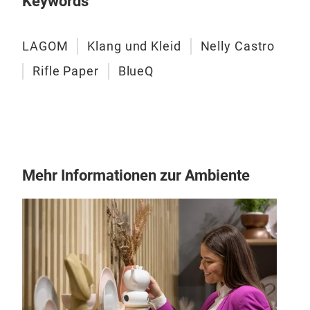
Keywords
Not
Tas
Ruc
LAGOM
Klang und Kleid
Nelly Castro
Reg
Rifle Paper
BlueQ
Unte
Bre
Gel
Fla
Sch
Kis
Mehr Informationen zur Ambiente
Bet
etc.