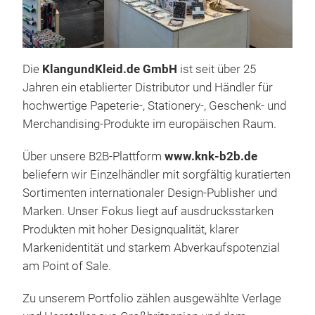
LAG
LA
Die
KlangundKleid.de GmbH
ist seit über 25
Gruß
Jahren ein etablierter Distributor und Händler für
Desi
hochwertige Papeterie-, Stationery-, Geschenk- und
die 
Merchandising-Produkte im europäischen Raum.
Mitt
Über unsere B2B-Plattform
www.knk-b2b.de
kann
beliefern wir Einzelhändler mit sorgfältig kuratierten
Gruß
M
Sortimenten internationaler Design-Publisher und
oder
Marken. Unser Fokus liegt auf ausdrucksstarken
repr
Produkten mit hoher Designqualität, klarer
pers
Markenidentität und starkem Abverkaufspotenzial
Erst
am Point of Sale.
wich
ein
Zu unserem Portfolio zählen ausgewählte Verlage
her