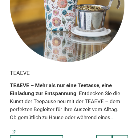
TEAEVE
EVE
r
TEAEVE – Mehr als nur eine Teetasse, eine
EVE
in
Einladung zur Entspannung
Entdecken Sie die
Bere
Kunst der Teepause neu mit der TEAEVE – dem
stil
perfekten Begleiter für Ihre Auszeit vom Alltag.
Esst
Ob gemütlich zu Hause oder während eines
Mate
olz
hektischen Arbeitstages im Büro, TEAEVE
ist 
it
schenkt Ihnen Momente der Ruhe und des
Ausd