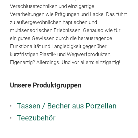
auch
Verschlusstechniken und einzigartige
ande
Verarbeitungen wie Prägungen und Lacke. Das führt
TEAE
zu außergewöhnlichen haptischen und
eine
multisensorischen Erlebnissen. Genauso wie für
gesa
ein gutes Gewissen durch die herausragende
clev
Funktionalität und Langlebigkeit gegenüber
hera
kurzfristigen Plastik- und Wegwerfprodukten.
dass
Eigenartig? Allerdings. Und vor allem: einzigartig!
damp
Porz
kons
Unsere Produktgruppen
Han
funk
gest
Tassen / Becher aus Porzellan
Aug
EVE
Teezubehör
eine
EVE
Gesc
Bere
lieb