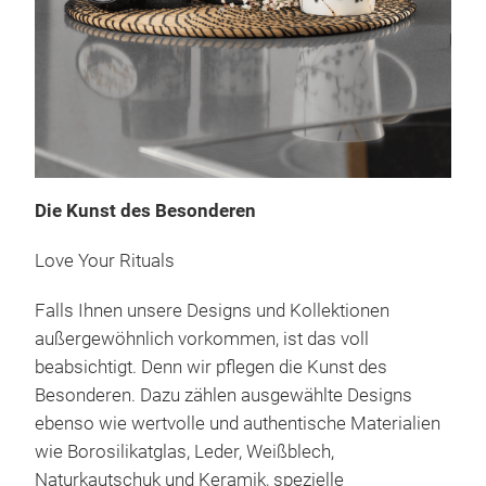
Die Kunst des Besonderen
TEA
Love Your Rituals
TEA
Ein
Falls Ihnen unsere Designs und Kollektionen
Kun
außergewöhnlich vorkommen, ist das voll
perf
beabsichtigt. Denn wir pflegen die Kunst des
gem
Besonderen. Dazu zählen ausgewählte Designs
hek
ebenso wie wertvolle und authentische Materialien
Ihn
wie Borosilikatglas, Leder, Weißblech,
Sie 
Naturkautschuk und Keramik, spezielle