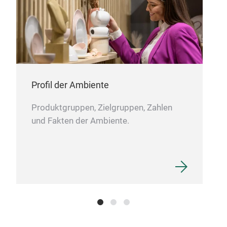
Acce
Qual
Bere
Umsa
CAS
Komb
CAS
lieb
Präs
Lieb
Profil der Ambiente
Misc
Dose
Produktgruppen, Zielgruppen, Zahlen
Auf
und Fakten der Ambiente.
aus
mehr
ver
Char
Form
Größ
bie
Ob i