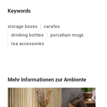
Kara
Belo
Mit
Keywords
Ums
Lede
einz
Blic
Funk
storage boxes
carafes
und 
Have
edle
drinking bottles
porcellain mugs
Ihre
Funk
tea accessories
lase
Kaff
idea
grob
wid
die
Mehr Informationen zur Ambiente
Ihre
Edel
Filt
Aus