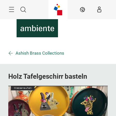
Überspringen
Menü
Suche
DE
Ashish Brass Collections
Holz Tafelgeschirr basteln
Messeneuheit