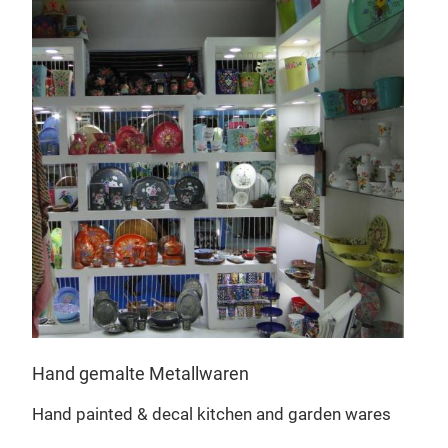
Best
Cush
shad
Hand gemalte Metallwaren
Hand painted & decal kitchen and garden wares
s