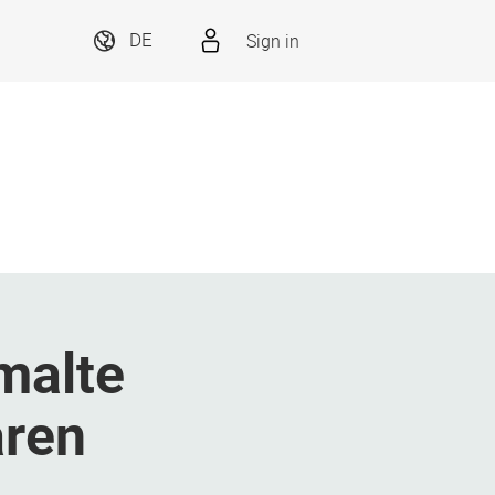
Sign in
DE
malte
aren