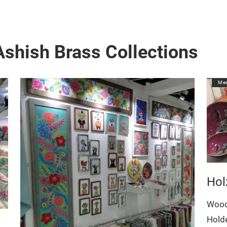
shish Brass Collections
Mes
Hol
Wood
Holde