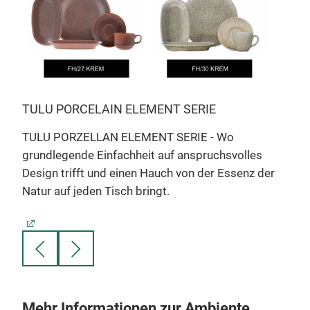
TUL
s
TUL
der 
TULU PORCELAIN ELEMENT SERIE
mit 
TULU PORZELLAN ELEMENT SERIE - Wo
vere
grundlegende Einfachheit auf anspruchsvolles
Design trifft und einen Hauch von der Essenz der
Natur auf jeden Tisch bringt.
Mehr Informationen zur Ambiente