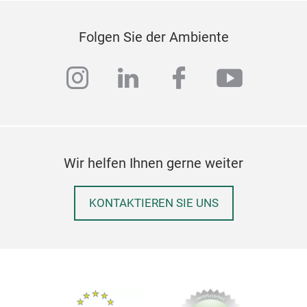
Mu
Folgen Sie der Ambiente
All 
cert
instagram
linkedin
facebook
youtub
no l
know
M
Wir helfen Ihnen gerne weiter
KONTAKTIEREN SIE UNS