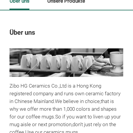
Über uns
Unsere Produkte
Über uns
Un
M
Zibo HG Ceramics Co.,Ltd is a Hong Kong
registered company and runs own ceramic factory
in Chinese Mainland.We believe in choice,that is
why we offer more than 1,000 colors and shapes
for our coffee mugs.So if you want to liven up your
mug aisle or next promotion,don't just rely on the
coffee.Use our ceramics mugs.