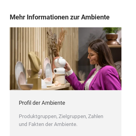
All 
Mehr Informationen zur Ambiente
cert
no l
know
M
Profil der Ambiente
Produktgruppen, Zielgruppen, Zahlen
Mu
und Fakten der Ambiente.