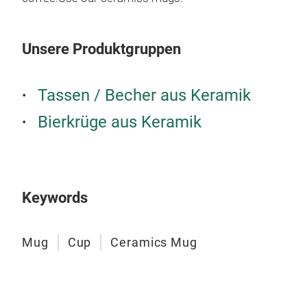
Mu
Unsere Produktgruppen
All 
cert
no l
Tassen / Becher aus Keramik
know
Bierkrüge aus Keramik
M
Keywords
Mug
Cup
Ceramics Mug
Mu