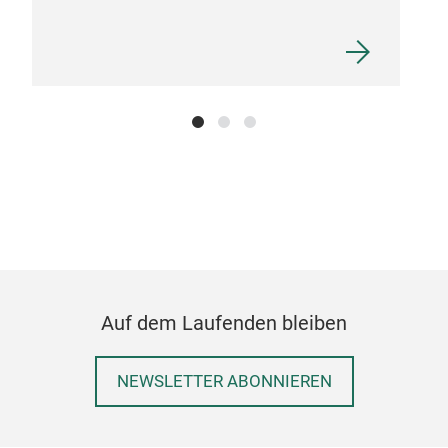
All 
cert
no l
know
M
Auf dem Laufenden bleiben
NEWSLETTER ABONNIEREN