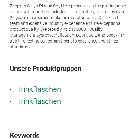
Zhejiang Seliya Plastic Co., Ltd. specializes in the production of
plastic water bottles, including Tritan bottles, backed by over
20 years of expertise in plastic manufacturing. Our skilled
team and extensive industry experience ensure exceptional
product quality. We proudly hold ISO9001 Quality
Management System certification, BSCI audit, and Sedex 4P
audit, reflecting our commitment to excellence and ethical
standards.
Wat
Unsere Produktgruppen
Trita
Craft
durab
Trinkflaschen
flip-
spill
Trinkflaschen
body 
• Cap
• Mat
M
• Saf
• Des
easy
Keywords
• Tem