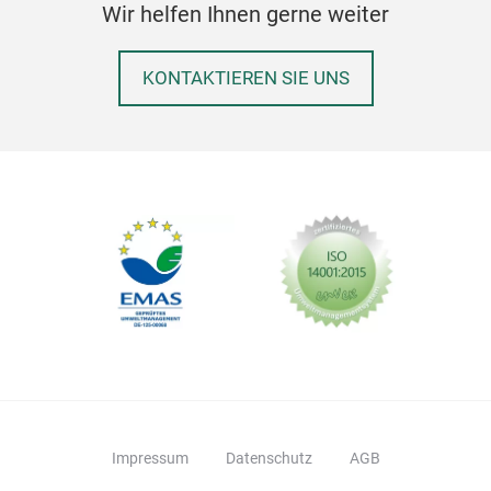
Wir helfen Ihnen gerne weiter
KONTAKTIEREN SIE UNS
Wat
Gradi
900m
Stay 
Bottl
handl
BPA-f
resis
lock 
M
perfe
• Cap
• Mat
• Saf
Impressum
Datenschutz
AGB
• Des
easy 