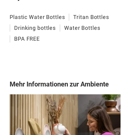
• Col
Grey
Plastic Water Bottles
Tritan Bottles
Ideal
Zheji
Drinking bottles
Water Bottles
certi
BPA FREE
Mehr Informationen zur Ambiente
Wat
Gradi
Eleva
Bottl
and f