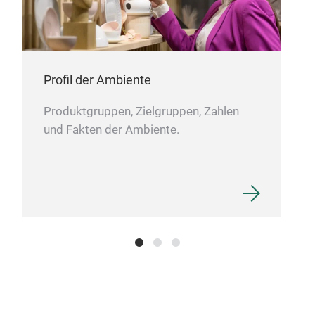
offer
flip-
effor
or d
• Ca
• Mat
Profil der Ambiente
• Saf
• Des
ice &
Produktgruppen, Zielgruppen, Zahlen
• Tem
und Fakten der Ambiente.
• Col
Gree
A mus
Produ
& SED