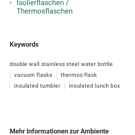
• Dr
Isolierflaschen /
• In
(30 
Thermosflaschen
lass
• O
• N
• Vo
• Pr
Keywords
• Mu
Aus
double wall stainless steel water bottle
• Pa
• Au
vacuum flasks
thermos flask
• T
insulated tumbler
insulated lunch box
• Gr
• Hä
• In
Wär
Dop
• BP
Item
Mehr Informationen zur Ambiente
Stee
• Pf