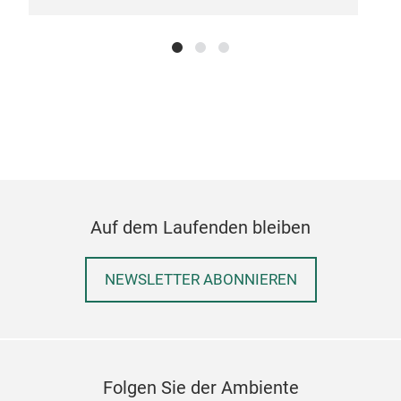
• In
hot 
• BP
frie
• C
• Be
wate
dry
Auf dem Laufenden bleiben
• Al
use
NEWSLETTER ABONNIEREN
• D
• Co
long
• H
Folgen Sie der Ambiente