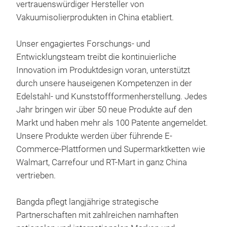
vertrauenswürdiger Hersteller von
• Pr
Vakuumisolierprodukten in China etabliert.
• St
• Au
Unser engagiertes Forschungs- und
• Mi
Entwicklungsteam treibt die kontinuierliche
• Hä
Innovation im Produktdesign voran, unterstützt
• In
durch unsere hauseigenen Kompetenzen in der
Wä
Edelstahl- und Kunststoffformenherstellung. Jedes
• BP
Jahr bringen wir über 50 neue Produkte auf den
• Gr
Markt und haben mehr als 100 Patente angemeldet.
Unsere Produkte werden über führende E-
• Pf
Commerce-Plattformen und Supermarktketten wie
• Vo
Vak
Walmart, Carrefour und RT-Mart in ganz China
Seif
vertrieben.
Pro
absp
Trin
• V
Bangda pflegt langjährige strategische
Art
Getr
Partnerschaften mit zahlreichen namhaften
• Do
• Ni