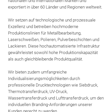
nationalen und internationalen Marken und
Lebe
• In
exportiert in über 60 Länder und Regionen weltweit.
• Va
lass
Kup
• N
Wir setzen auf technologische und prozessuale
• O
Exzellenz und betreiben hochmoderne
Produktionslinien für Metallbearbeitung,
• Vo
Laserschweißen, Polieren, Pulverbeschichten und
• Pr
Lackieren. Diese hochautomatisierte Infrastruktur
• M
gewährleistet sowohl hohe Produktionskapazität
• Au
als auch gleichbleibende Produktqualität.
• Ru
• Gr
Wir bieten zudem umfangreiche
• Hä
Individualisierungsmöglichkeiten durch
• In
professionelle Drucktechnologien wie Siebdruck,
Tem
Thermotransferdruck, UV-Druck,
• BP
Wassertransferdruck und Lufttransferdruck, um den
individuellen Branding-Anforderungen unserer
• Pf
Kunden gerecht zu werden.