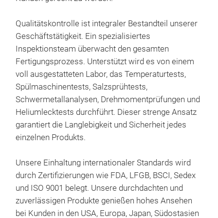
• Vo
Dop
Qualitätskontrolle ist integraler Bestandteil unserer
Sei
Art
Geschäftstätigkeit. Ein spezialisiertes
troc
Edel
Inspektionsteam überwacht den gesamten
• T
Art
Fertigungsprozess. Unterstützt wird es von einem
prüf
• Do
voll ausgestatteten Labor, das Temperaturtests,
• Ni
Lebe
Spülmaschinentests, Salzsprühtests,
• Va
Schwermetallanalysen, Drehmomentprüfungen und
• In
Kup
Heliumlecktests durchführt. Dieser strenge Ansatz
lass
M
• BP
garantiert die Langlebigkeit und Sicherheit jedes
• Dr
einzelnen Produkts.
• N
(30 
• O
Unsere Einhaltung internationaler Standards wird
durch Zertifizierungen wie FDA, LFGB, BSCI, Sedex
• Vo
und ISO 9001 belegt. Unsere durchdachten und
• Pr
zuverlässigen Produkte genießen hohes Ansehen
• Mu
bei Kunden in den USA, Europa, Japan, Südostasien