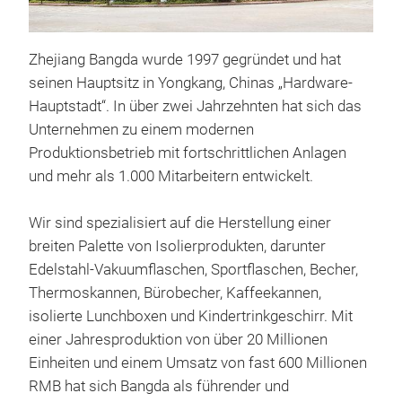
Zhejiang Bangda wurde 1997 gegründet und hat
seinen Hauptsitz in Yongkang, Chinas „Hardware-
Hauptstadt“. In über zwei Jahrzehnten hat sich das
Isol
Unternehmen zu einem modernen
Produktionsbetrieb mit fortschrittlichen Anlagen
Pro
und mehr als 1.000 Mitarbeitern entwickelt.
Get
Arti
Wir sind spezialisiert auf die Herstellung einer
• Do
breiten Palette von Isolierprodukten, darunter
18/
Edelstahl-Vakuumflaschen, Sportflaschen, Becher,
• Va
Thermoskannen, Bürobecher, Kaffeekannen,
Kup
M
isolierte Lunchboxen und Kindertrinkgeschirr. Mit
• Zw
einer Jahresproduktion von über 20 Millionen
• O
Einheiten und einem Umsatz von fast 600 Millionen
RMB hat sich Bangda als führender und
• Vo