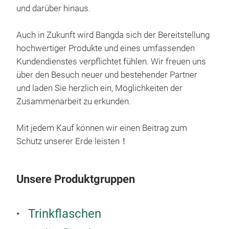
Aus
und darüber hinaus.
• Pa
• Au
Auch in Zukunft wird Bangda sich der Bereitstellung
• T
hochwertiger Produkte und eines umfassenden
• Gr
Kundendienstes verpflichtet fühlen. Wir freuen uns
• Hä
über den Besuch neuer und bestehender Partner
• In
und laden Sie herzlich ein, Möglichkeiten der
Wä
Zusammenarbeit zu erkunden.
Vak
• BP
Art
Mit jedem Kauf können wir einen Beitrag zum
Ede
• Pf
Schutz unserer Erde leisten！
Art
• Vo
• Do
Seif
Unsere Produktgruppen
Lebe
absp
• Va
• V
Kup
Getr
Trinkflaschen
M
• BP
• Ni