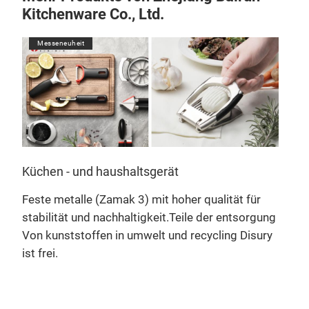
Kitchenware Co., Ltd.
Messeneuheit
M
Küchen - und haushaltsgerät
Nur
Feste metalle (Zamak 3) mit hoher qualität für
Prod
stabilität und nachhaltigkeit.Teile der entsorgung
whis
Von kunststoffen in umwelt und recycling Disury
qual
ist frei.