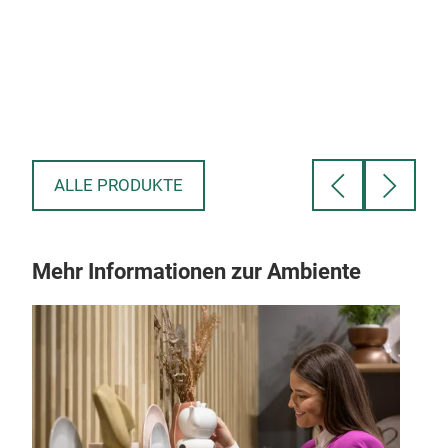
t
ie
ht
ALLE PRODUKTE
ei
Mehr Informationen zur Ambiente
d-
！
,
es
er
r