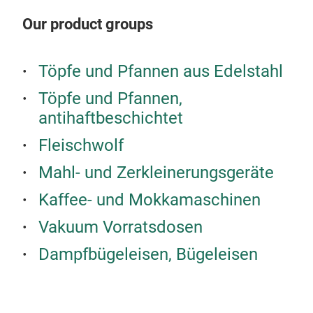
Our product groups
Art
Coo
Töpfe und Pfannen aus Edelstahl
Vaku
Zube
Töpfe und Pfannen,
One-
antihaftbeschichtet
gart
Fleischwolf
mit
Mögl
Mahl- und Zerkleinerungsgeräte
Der 
Kaffee- und Mokkamaschinen
Küch
Vaku
Vakuum Vorratsdosen
Tab
kalt
Dampfbügeleisen, Bügeleisen
Mixb
Die 
Bis 
exkl
sch
und 
Bei 