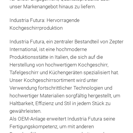
Kos
bes
unser Markenangebot hinaus zu liefern.
Zest
Koc
Inha
Industria Futura: Hervorragende
einz
herg
Kochgeschirrproduktion
Art 
und 
Komb
Jede
Industria Futura, ein zentraler Bestandteil von Zepter
Zept
Sel
International, ist eine hochmoderne
Zube
sich
Produktionsstätte in Italien, die sich auf die
Auf
Prod
Herstellung von hochwertigem Kochgeschirr,
Das 
hat.
Tafelgeschirr und Küchengeräten spezialisiert hat.
Spit
Unser Kochgeschirrsortiment wird unter
Zep
Verwendung fortschrittlicher Technologien und
koch
hochwertiger Materialien sorgfältig hergestellt, um
wodu
Haltbarkeit, Effizienz und Stil in jedem Stück zu
blei
gewährleisten.
Das
Als OEM-Anlage erweitert Industria Futura seine
Mas
Fertigungskompetenz, um mit anderen
Lebe
VacSy® -