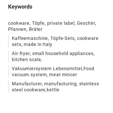
Zuh
Keywords
Lebe
und
ein
selb
Hera
auf 
cookware, Töpfe, private label, Geschirr,
blei
Pfannen, Bräter
Kelc
und 
Sch
Kaffeemaschine, Töpfe-Sets, cookware
schn
Edel
sets, made in Italy
Zub
umf
und 
Air-fryer, small household appliances,
mod
krea
kitchen scale,
Edel
ges
Vakuumiersystem Lebensmittel,Food
2 m
Haup
vacuum system, meat mincer
Lang
Tech
Tas
Manufacturer, manufacturing, stainless
Umw
opti
steel cookware,kettle
Pulv
die 
Nähr
Con
Kör
Obe
aut