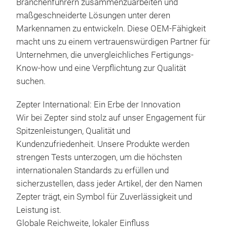
Branchenführern zusammenzuarbeiten und
schü
Leb
maßgeschneiderte Lösungen unter deren
zum 
Markennamen zu entwickeln. Diese OEM-Fähigkeit
Das 
macht uns zu einem vertrauenswürdigen Partner für
und 
Unternehmen, die unvergleichliches Fertigungs-
Leb
Know-how und eine Verpflichtung zur Qualität
Haus
suchen.
Anwe
Gesc
Zepter International: Ein Erbe der Innovation
als
Wir bei Zepter sind stolz auf unser Engagement für
Das
Spitzenleistungen, Qualität und
fris
Kundenzufriedenheit. Unsere Produkte werden
VacS
strengen Tests unterzogen, um die höchsten
dire
internationalen Standards zu erfüllen und
Gen
sicherzustellen, dass jeder Artikel, der den Namen
Mahl
Zepter trägt, ein Symbol für Zuverlässigkeit und
Leistung ist.
Globale Reichweite, lokaler Einfluss