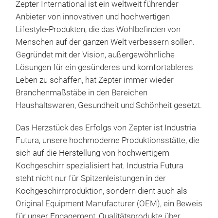
Zepter International ist ein weltweit führender
Anbieter von innovativen und hochwertigen
Lifestyle-Produkten, die das Wohlbefinden von
Zes
Menschen auf der ganzen Welt verbessern sollen.
Gegründet mit der Vision, außergewöhnliche
In 
Lösungen für ein gesünderes und komfortableres
werd
Leben zu schaffen, hat Zepter immer wieder
Mate
Branchenmaßstäbe in den Bereichen
Natu
Haushaltswaren, Gesundheit und Schönheit gesetzt.
Ver
Tren
Das Herzstück des Erfolgs von Zepter ist Industria
Lang
Futura, unsere hochmoderne Produktionsstätte, die
Attr
sich auf die Herstellung von hochwertigem
Holz
Kochgeschirr spezialisiert hat. Industria Futura
Einr
steht nicht nur für Spitzenleistungen in der
fein
Kochgeschirrproduktion, sondern dient auch als
Mode
Zep
Original Equipment Manufacturer (OEM), ein Beweis
Enga
MAS
für unser Engagement, Qualitätsprodukte über