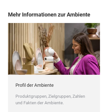
höch
entf
herv
verh
Mehr Informationen zur Ambiente
Gold
erhä
spez
größ
auss
999e
von 
werd
pres
höch
Profil der Ambiente
Produktgruppen, Zielgruppen, Zahlen
und Fakten der Ambiente.