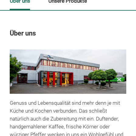
Über uns
Unsere Produkte
Über uns
Un
Genuss und Lebensqualität sind mehr denn je mit
Küche und Kochen verbunden. Das schließt
natürlich auch die Zubereitung mit ein. Duftender,
Ser
handgemahlener Kaffee, frische Körner oder
würziger Pfeffer wecken in uns ein Wohlgefühl und