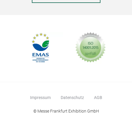
Sch
Die
ZASS
tägl
tem
hygi
Impressum
Datenschutz
AGB
mes
© Messe Frankfurt Exhibition GmbH
spü
erhä