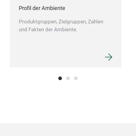
Ser
Profil der Ambiente
Natü
ein
Produktgruppen, Zielgruppen, Zahlen
Desi
und Fakten der Ambiente.
für 
Tabl
deko
mod
Man
vers
Grö