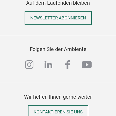
Auf dem Laufenden bleiben
Kaf
NEWSLETTER ABONNIEREN
Prä
Hoc
Ede
leic
Folgen Sie der Ambiente
Mahl
Eins
instagram
linkedin
facebook
youtub
filt
M
mit 
Wir helfen Ihnen gerne weiter
KONTAKTIEREN SIE UNS