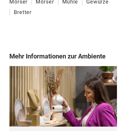
Mörser
Mörser
Mühle
Gewürze
Buc
Bretter
Buc
Mehr Informationen zur Ambiente
Man
Ein 
Anri