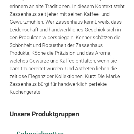
Pfef
erinnern an alte Traditionen. In diesem Kontext steht
aus
Zassenhaus seit jeher mit seinen Kaffee- und
stuf
Gewürzmühlen. Wer Zassenhaus kennt, weiß, dass
gem
Leidenschaft und handwerkliches Geschick sich in
Auc
den Produkten widerspiegeln. Kenner schätzen die
Kräu
Schönheit und Robustheit der Zassenhaus
gee
M
Produkte, Köche die Präzision und das Aroma,
25 J
welches Gewürze und Kaffee entfalten, wenn sie
Oliv
damit zubereitet wurden. Und Ästheten lieben die
zeitlose Eleganz der Kollektionen. Kurz: Die Marke
Zassenhaus bürgt für handwerklich perfekte
Küchengeräte.
Unsere Produktgruppen