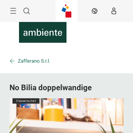
Überspringen
Menü
Suche
DE
Zafferano S.r.l.
No Bilia doppelwandige
Messeneuheit