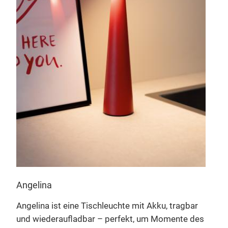
Pus
aus
Push
batt
man 
h
Diff
Deck
e
die 
er
Sock
das 
nt)
Wahl
2700
Inne
Angelina
Ein 
in
Angelina ist eine Tischleuchte mit Akku, tragbar
verb
und wiederaufladbar – perfekt, um Momente des
kons