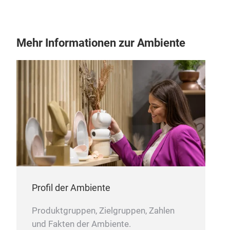
:Fr
acc
,65
Mehr Informationen zur Ambiente
:Aca
,fee
M
hone
othe
Profil der Ambiente
Produktgruppen, Zielgruppen, Zahlen
und Fakten der Ambiente.