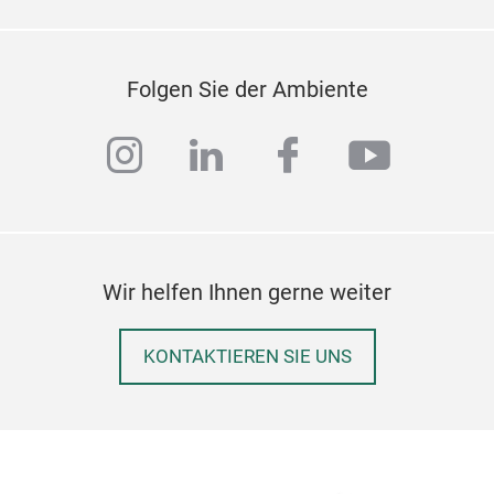
Folgen Sie der Ambiente
instagram
linkedin
facebook
youtub
Gla
Wir helfen Ihnen gerne weiter
Name
KONTAKTIEREN SIE UNS
304
boro
Cust
We a
and 