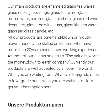
Our main products are enameled glass tea wares,
glass cups, glass mugs, glass tea ware, glass
coffee ware, carafes, glass pitchers, glass red wine
decanters, glass red wine cups, glass kitchen ware,
glass jar, glass candle, etc
All our products are pure hand-blown or mouth-
blown made by the skilled craftsmen, who have
Dou
more than 20years hand blown working experience.
As mostof our clients said to us “The value is worth
Nam
the money,down to earth company”.Currently our
resi
products are well accepted by all over the world.
Cap
What you are waiting for ? Whatever top-grade ones
With
to low -grade ones, what you are waiting for, let’s
.
Do
get your best option here!
cold
spec
M
new 
Unsere Produktgruppen