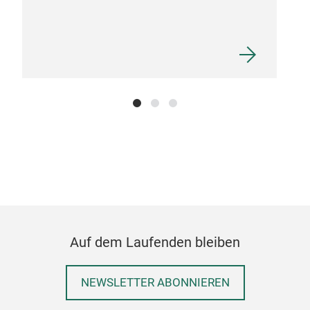
Gla
Nam
resi
100
acc
We a
wit
M
Auf dem Laufenden bleiben
NEWSLETTER ABONNIEREN