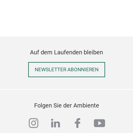
Sal
Auf dem Laufenden bleiben
NEWSLETTER ABONNIEREN
Folgen Sie der Ambiente
instagram
linkedin
facebook
youtub
Cutl
Fla