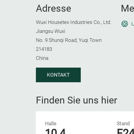
Adresse
Me
Wuxi Housetex Industries Co., Ltd.
U
Jiangsu Wuxi
No. 9 Shunqi Road, Yuqi Town
214183
China
KONTAKT
Finden Sie uns hier
Halle
Stand
10.4
F2