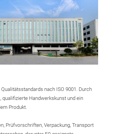
len Qualitätsstandards nach ISO 9001. Durch
, qualifizierte Handwerkskunst und ein
edem Produkt.
Channeled 
It is a contempo
n, Prüfvorschriften, Verpackung, Transport
distinctive, cu