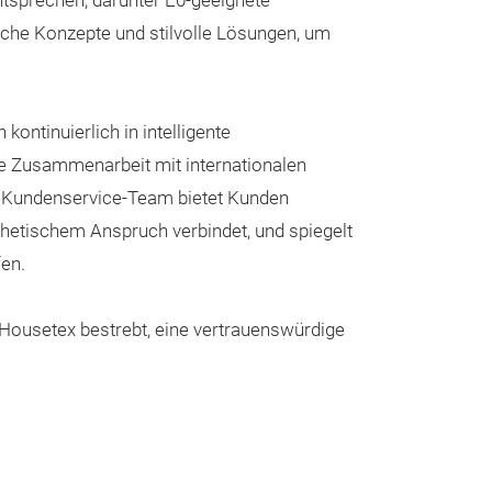
ntsprechen, darunter E0-geeignete
The stool featur
ische Konzepte und stilvolle Lösungen, um
segments that c
appearance, simi
tube. It has an 
ontinuierlich in intelligente
suggesting it is
ie Zusammenarbeit mit internationalen
furniture. The c
es Kundenservice-Team bietet Kunden
likely sage gree
sthetischem Anspruch verbindet, und spiegelt
appears to be s
fen.
velvet or boucle.
modern organic 
Housetex bestrebt, eine vertrauenswürdige