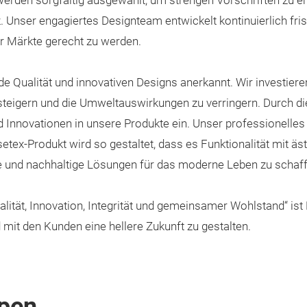
 werden sorgfältig ausgewählt, um strengen Vorschriften zu e
z. Unser engagiertes Designteam entwickelt kontinuierlich fr
r Märkte gerecht zu werden.
 Qualität und innovativen Designs anerkannt. Wir investieren k
 steigern und die Umweltauswirkungen zu verringern. Durch d
nd Innovationen in unsere Produkte ein. Unser professionell
etex-Produkt wird so gestaltet, dass es Funktionalität mit ä
le und nachhaltige Lösungen für das moderne Leben zu schaf
tät, Innovation, Integrität und gemeinsamer Wohlstand“ ist 
it den Kunden eine hellere Zukunft zu gestalten.
pen