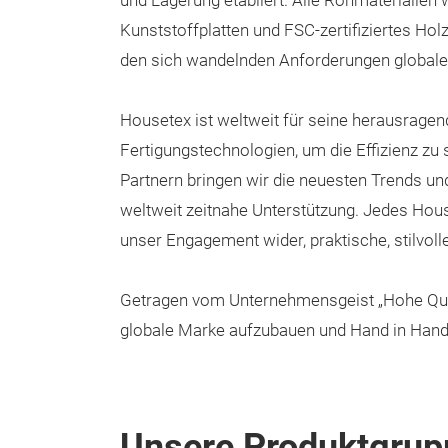
und Lagerung etabliert. Alle Rohmaterialien
Kunststoffplatten und FSC-zertifiziertes Hol
den sich wandelnden Anforderungen globale
Housetex ist weltweit für seine herausragende
Fertigungstechnologien, um die Effizienz zu
Partnern bringen wir die neuesten Trends u
weltweit zeitnahe Unterstützung. Jedes Hous
unser Engagement wider, praktische, stilvol
Getragen vom Unternehmensgeist „Hohe Quali
globale Marke aufzubauen und Hand in Hand m
Unsere Produktgrup