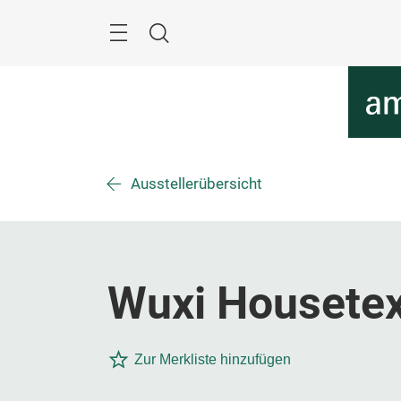
Überspringen
Menü
Suche
Ausstellerübersicht
Wuxi Housetex 
Zur Merkliste hinzufügen