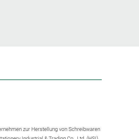
Unsere
nternehmen zur Herstellung von Schreibwaren
ionery Industrial & Trading Co., Ltd. (HSI)