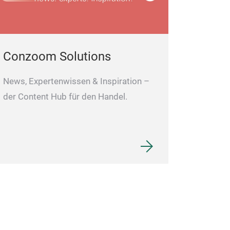
accessory for an
pop of color to 
Conzoom Solutions
News, Expertenwissen & Inspiration –
der Content Hub für den Handel.