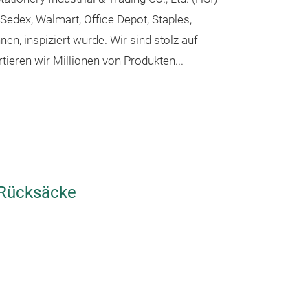
 Sedex, Walmart, Office Depot, Staples,
en, inspiziert wurde. Wir sind stolz auf
tieren wir Millionen von Produkten...
Football Fr
Get ready to sco
Frenzy Bag Coll
includes backpa
bottles, a penci
pens, and a mes
 Rücksäcke
a sporty and en
for boys and yo
Messeneuheit
is meticulously 
materials, ensur
collection is not