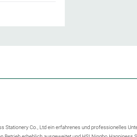
ss Stationery Co., Ltd ein erfahrenes und professionelles U
 Betrieb erheblich ausgeweitet und HSI Ningbo Happiness Stat