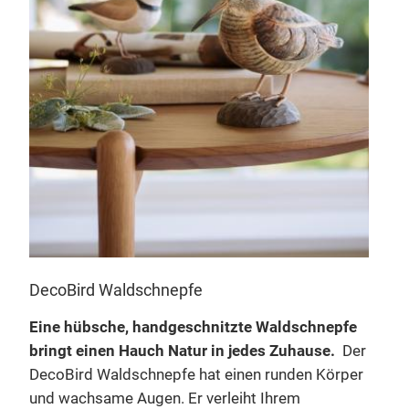
DecoBird Waldschnepfe
Sch
Eine hübsche, handgeschnitzte Waldschnepfe
Bew
bringt einen Hauch Natur in jedes Zuhause.
Der
Natu
DecoBird Waldschnepfe hat einen runden Körper
deta
und wachsame Augen. Er verleiht Ihrem
aus 