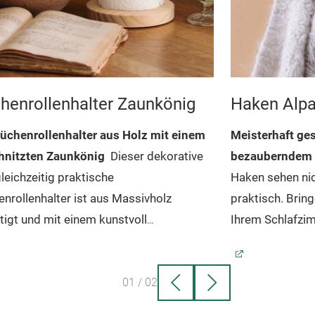
henrollenhalter Zaunkönig
Haken Alp
Küchenrollenhalter aus Holz mit einem
Meisterhaft ge
hnitzten Zaunkönig
Dieser dekorative
bezauberndem 
leichzeitig praktische
Haken sehen nic
nrollenhalter ist aus Massivholz
praktisch. Bring
tigt und mit einem kunstvoll
Ihrem Schlafzim
hnitzten Zaunkönig geschmückt. Er
nn für die meisten Küchenrollen
Dank der Schlüs
t einen Hauch Verspieltheit in Ihre Küche
rwendet werden (wird mit zwei Stangen
Rückseite lasse
01
/
02
asst in jedes Zuhause.
liefert: 23 cm und 32 cm)
Unser
Hängen Sie Ihre 
nrollenhalter Zaunkönig wird in einer
n perfektes Geschenk: wird in einer
Hundeleine oder