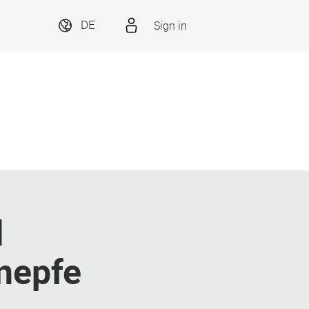
Sign in
DE
d
nepfe