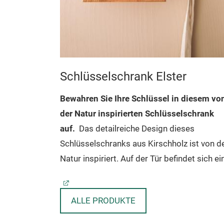
Schlüsselschrank Elster
haken mit
Bewahren Sie Ihre Schlüssel in diesem vo
eschnitzten
der Natur inspirierten Schlüsselschrank
ie sind auch
auf.
Das detailreiche Design dieses
r Küche,
Schlüsselschranks aus Kirschholz ist von d
ausflur an.
Natur inspiriert. Auf der Tür befindet sich ei
 an der
neugierige Elster in Kerbschnitt, die durch e
Die Schranktür ist mit Magneten versehe
h montieren.
Loch späht, das als Türgriff dient. Der
durch die sie sich mühlelos öffnen und
ALLE PRODUKTE
hre
Schrank hat ein traditionelles Leinöl-Finish,
schließen lässt
mantel daran
das die Messingscharniere hervorhebt. Das
Eine Schwelle im Inneren des Schranks