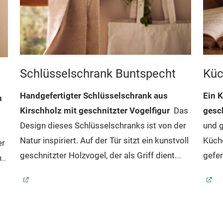
Schlüsselschrank Buntspecht
Küc
Handgefertigter Schlüsselschrank aus
Ein 
n
Kirschholz mit geschnitzter Vogelfigur
Das
gesc
Design dieses Schlüsselschranks ist von der
und g
Natur inspiriert. Auf der Tür sitzt ein kunstvoll
Küche
er
geschnitzter Holzvogel, der als Griff dient.
gefer
ne
Der Schrank hat ein traditionelles Leinöl-
Die Schranktür ist mit Magneten versehen,
gesc
Ka
in
n,
Finish, das die Messingscharniere hervorhebt.
durch die sie sich mühelos öffnen und
bring
ve
Das Kirschholz reift mit der Zeit und
schließen lässt
und p
ge
bekommt einen warmen, rötlichen Farbton.
Eine Schwelle im Inneren des Schranks
Küche
Ei