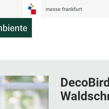
DecoBir
Waldsch