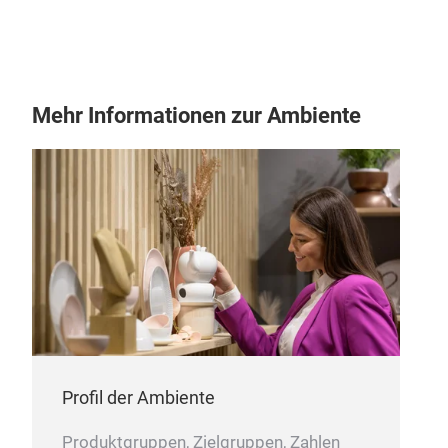
Spi
Die
Mehr Informationen zur Ambiente
aufw
Schw
kuns
Weih
klas
Profil der Ambiente
Produktgruppen, Zielgruppen, Zahlen