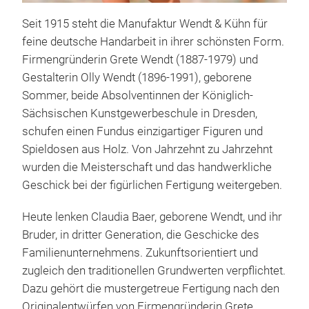
Seit 1915 steht die Manufaktur Wendt & Kühn für
feine deutsche Handarbeit in ihrer schönsten Form.
Firmengründerin Grete Wendt (1887-1979) und
Gestalterin Olly Wendt (1896-1991), geborene
Sommer, beide Absolventinnen der Königlich-
Sächsischen Kunstgewerbeschule in Dresden,
Grü
schufen einen Fundus einzigartiger Figuren und
Bere
Spieldosen aus Holz. Von Jahrzehnt zu Jahrzehnt
Enge
wurden die Meisterschaft und das handwerkliche
jewe
Geschick bei der figürlichen Fertigung weitergeben.
Mar
Himm
Heute lenken Claudia Baer, geborene Wendt, und ihr
Gesc
Bruder, in dritter Generation, die Geschicke des
Familienunternehmens. Zukunftsorientiert und
zugleich den traditionellen Grundwerten verpflichtet.
Dazu gehört die mustergetreue Fertigung nach den
Originalentwürfen von Firmengründerin Grete