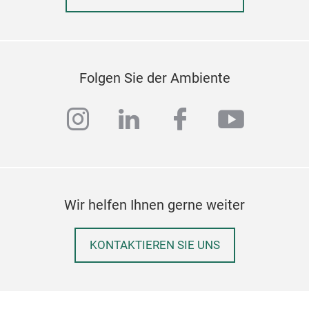
Folgen Sie der Ambiente
instagram
linkedin
facebook
youtub
Wir helfen Ihnen gerne weiter
KONTAKTIEREN SIE UNS
Han
Mit 