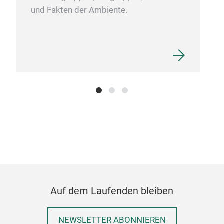
und Fakten der Ambiente.
Blu
Die 
Gre
Them
bes
Gebo
Auf dem Laufenden bleiben
Blum
NEWSLETTER ABONNIEREN