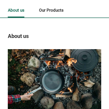
About us
Our Products
About us
Our