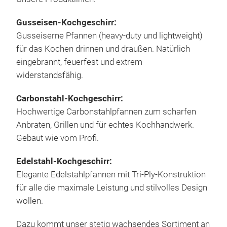
umr
ein 
Wein
Gusseisen-Kochgeschirr:
Pfan
werf
Bra
Gusseiserne Pfannen (heavy-duty und lightweight)
pfle
ent
Bra
für das Kochen drinnen und draußen. Natürlich
kei
zube
Bra
eingebrannt, feuerfest und extrem
Ant
Karb
Wok
widerstandsfähig.
Pfan
Pfan
Wok
sind
Carbonstahl-Kochgeschirr:
auf 
Crê
gut 
Hochwertige Carbonstahlpfannen zum scharfen
erfa
Wad
Anbraten, Grillen und für echtes Kochhandwerk.
kau
Pae
Gebaut wie vom Profi.
der 
Arbe
Edelstahl-Kochgeschirr:
stan
Elegante Edelstahlpfannen mit Tri-Ply-Konstruktion
nich
für alle die maximale Leistung und stilvolles Design
Wär
wollen.
Meta
Krat
Dazu kommt unser stetig wachsendes Sortiment an