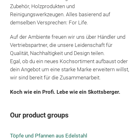
umso
Zubehör, Holzprodukten und
Art 
Reinigungswerkzeugen. Alles basierend auf
eins
Sta
demselben Versprechen: For Life.
Herd
Die 
erzi
Auf der Ambiente freuen wir uns über Händler und
Dass
auch
Vertriebspartner, die unsere Leidenschaft für
nich
umwe
Qualität, Nachhaltigkeit und Design teilen.
aus 
Ant
Egal, ob du ein neues Kochsortiment aufbaust oder
Skot
wir 
dein Angebot um eine starke Marke erweitern willst,
Kann
Bra
eing
wir sind bereit für die Zusammenarbeit.
wenn
Bra
ents
Dies
Wok
Koch wie ein Profi. Lebe wie ein Skottsberger.
kann
ambi
Pfa
unsi
Wär
Sau
verw
Our product groups
sie 
Brät
Anti
Pfan
Koc
dies
Dies
Koc
Koll
Töpfe und Pfannen aus Edelstahl
Wenn
Stie