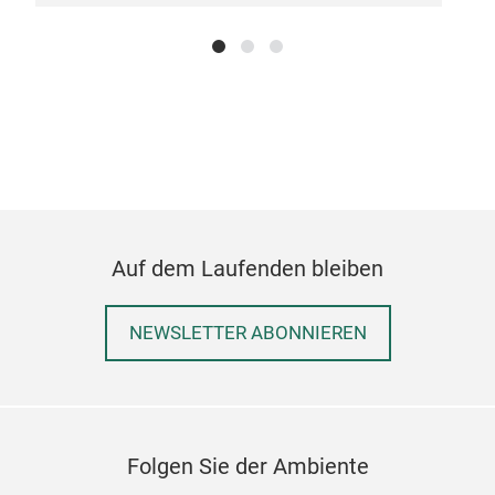
Härt
dass
dass
aus 
natü
Hol
enth
Bret
die 
Auf dem Laufenden bleiben
nich
quas
NEWSLETTER ABONNIEREN
schw
Seit
Rese
Zube
Seit
Folgen Sie der Ambiente
schn