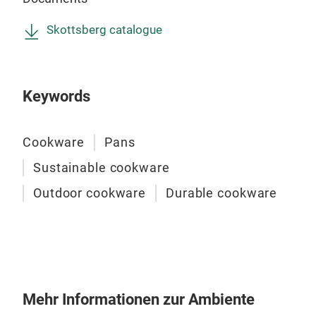
herg
San
nur 
Schn
Bro
Skottsberg catalogue
ist 
sich
Koll
abgl
und 
Keywords
sin
auch
Küc
Cookware
Pans
Sko
Sustainable cookware
Unse
schn
Outdoor cookware
Durable cookware
Küch
denn
die
Krä
geei
Woo
Mehr Informationen zur Ambiente
lang
Uner