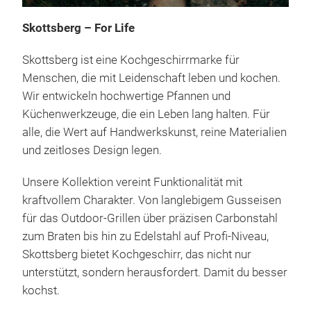
Skottsberg – For Life
Skottsberg ist eine Kochgeschirrmarke für
Menschen, die mit Leidenschaft leben und kochen.
Wir entwickeln hochwertige Pfannen und
Küchenwerkzeuge, die ein Leben lang halten. Für
Cas
alle, die Wert auf Handwerkskunst, reine Materialien
Die 
und zeitloses Design legen.
hält.
Unsere Kollektion vereint Funktionalität mit
Wil
kraftvollem Charakter. Von langlebigem Gusseisen
gehä
für das Outdoor-Grillen über präzisen Carbonstahl
Pfan
zum Braten bis hin zu Edelstahl auf Profi-Niveau,
für 
Bra
Skottsberg bietet Kochgeschirr, das nicht nur
auf 
Bra
unterstützt, sondern herausfordert. Damit du besser
Flus
Wok
kochst.
Über
Gril