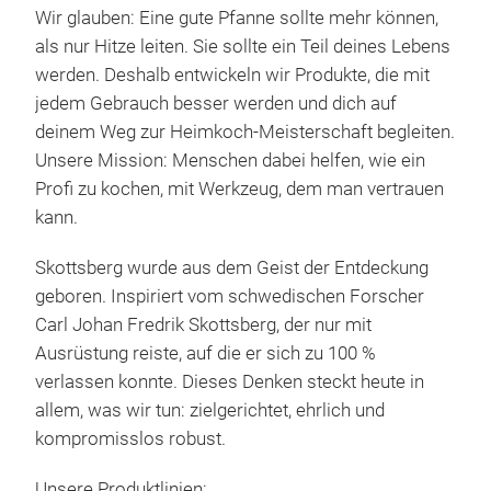
und 
Gril
Wir glauben: Eine gute Pfanne sollte mehr können,
Skot
Sch
als nur Hitze leiten. Sie sollte ein Teil deines Lebens
brau
Top
werden. Deshalb entwickeln wir Produkte, die mit
zurü
Poff
jedem Gebrauch besser werden und dich auf
offe
deinem Weg zur Heimkoch-Meisterschaft begleiten.
bei
Unsere Mission: Menschen dabei helfen, wie ein
das 
Profi zu kochen, mit Werkzeug, dem man vertrauen
etw
kann.
stör
dies
Skottsberg wurde aus dem Geist der Entdeckung
Gash
geboren. Inspiriert vom schwedischen Forscher
bere
Carl Johan Fredrik Skottsberg, der nur mit
für 
Ausrüstung reiste, auf die er sich zu 100 %
Guss
Car
verlassen konnte. Dieses Denken steckt heute in
Wärm
allem, was wir tun: zielgerichtet, ehrlich und
Koch
Vera
kompromisslos robust.
Stah
Pfan
Pri
entf
Unsere Produktlinien: