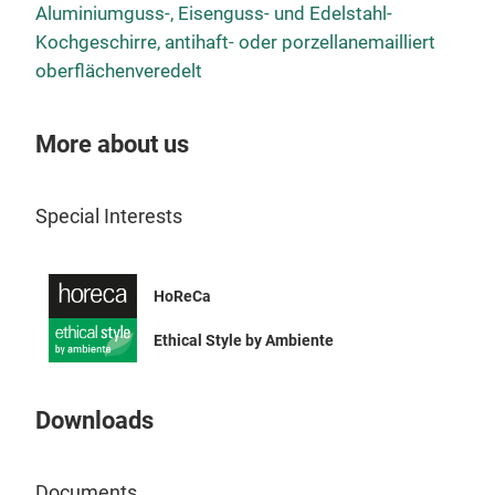
Aluminiumguss-, Eisenguss- und Edelstahl-
in D
Stie
Kochgeschirre, antihaft- oder porzellanemailliert
Drei
Stie
oberflächenveredelt
vers
zwei
Meta
More about us
Alum
Pfan
Special Interests
sich
Und 
Kni
weni
HoReCa
Jede
nich
er s
Pfan
Ethical Style by Ambiente
kauf
hast, wirst Du D
ein
Mahl
Downloads
leic
ande
stu
Koc
dies
Mes
Koc
Anti
Documents