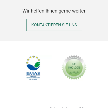
Wir helfen Ihnen gerne weiter
KONTAKTIEREN SIE UNS
Dek
Vince
Illus
Kont
und 
erfah