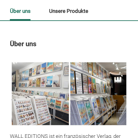
Über uns
Unsere Produkte
Über uns
Un
M
WALL EDITIONS ist ein französischer Verlag, der