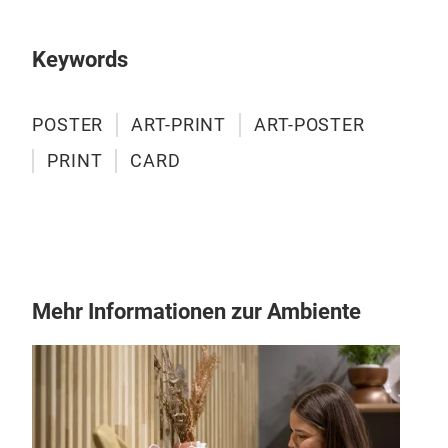
Keywords
POSTER
ART-PRINT
ART-POSTER
PRINT
CARD
Mehr Informationen zur Ambiente
Dek
Car
Ent