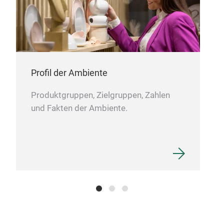
1-Re
Kun
Zus
uns
für 
Sie
Profil der Ambiente
und
Inne
Produktgruppen, Zielgruppen, Zahlen
B2B-
und Fakten der Ambiente.