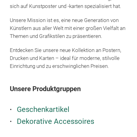
sich auf Kunstposter und -karten spezialisiert hat.
Unsere Mission ist es, eine neue Generation von
Künstlern aus aller Welt mit einer großen Vielfalt an
Themen und Grafikstilen zu präsentieren.
Entdecken Sie unsere neue Kollektion an Postern,
Dek
Leg
Drucken und Karten – ideal für moderne, stilvolle
Einrichtung und zu erschwinglichen Preisen.
Entd
2000
Pos
Unsere Produktgruppen
Info
Muss
Geschenkartikel
Kont
Kun
Dekorative Accessoires
mode
ersc