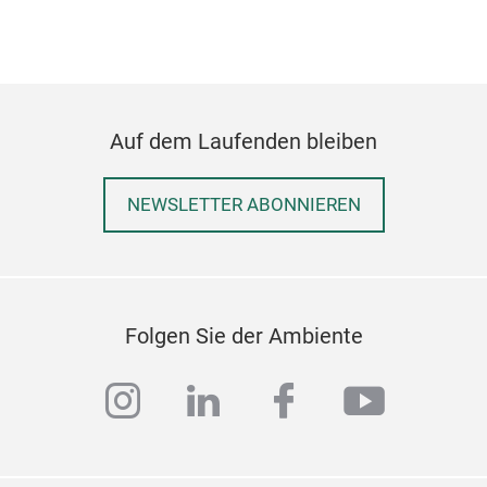
Deko
Auf dem Laufenden bleiben
Pal
Phili
NEWSLETTER ABONNIEREN
ameri
Kont
Kun
mode
ersc
Folgen Sie der Ambiente
instagram
linkedin
facebook
youtub