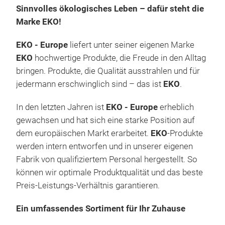
Sinnvolles ökologisches Leben – dafür steht die
Marke EKO!
EKO - Europe
liefert unter seiner eigenen Marke
EKO
hochwertige Produkte, die Freude in den Alltag
bringen. Produkte, die Qualität ausstrahlen und für
Mar
jedermann erschwinglich sind – das ist
EKO
.
Der 
In den letzten Jahren ist
EKO - Europe
erheblich
durc
gewachsen und hat sich eine starke Position auf
sorg
dem europäischen Markt erarbeitet.
EKO
-Produkte
tägl
werden intern entworfen und in unserer eigenen
Schl
Fabrik von qualifiziertem Personal hergestellt. So
Pas
können wir optimale Produktqualität und das beste
Grif
Preis-Leistungs-Verhältnis garantieren.
Stay
Ein umfassendes Sortiment für Ihr Zuhause
Fing
Inte