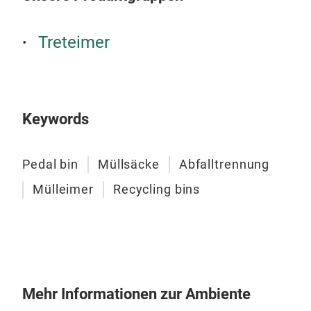
Lang
Treteimer
Keywords
Pedal bin
Müllsäcke
Abfalltrennung
Mülleimer
Recycling bins
Mod
Mehr Informationen zur Ambiente
Die 