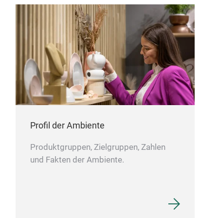
mode
Koll
Obe
aus
öffe
Ein
verl
Hal
cha
Profil der Ambiente
Produktgruppen, Zielgruppen, Zahlen
und Fakten der Ambiente.