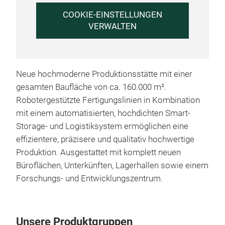
COOKIE-EINSTELLUNGEN
VERWALTEN
Neue hochmoderne Produktionsstätte mit einer
gesamten Baufläche von ca. 160.000 m².
Robotergestützte Fertigungslinien in Kombination
mit einem automatisierten, hochdichten Smart-
Stai
Storage- und Logistiksystem ermöglichen eine
Entd
effizientere, präzisere und qualitativ hochwertige
Stil
Produktion. Ausgestattet mit komplett neuen
Kom
Büroflächen, Unterkünften, Lagerhallen sowie einem
mod
Forschungs- und Entwicklungszentrum.
Lang
Indu
Herv
Hoc
Unsere Produktgruppen