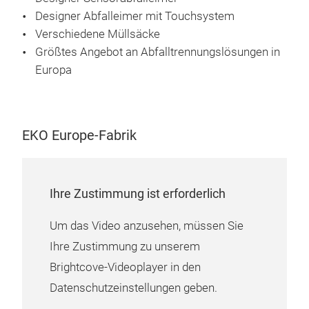
Designer Abfalleimer mit Touchsystem
Verschiedene Müllsäcke
Mir
Größtes Angebot an Abfalltrennungslösungen in
Ein 
Europa
Abfa
Eine
Plat
EKO Europe-Fabrik
Der
hygi
ger
Ihre Zustimmung ist erforderlich
Die
leic
Um das Video anzusehen, müssen Sie
Aus 
Ihre Zustimmung zu unserem
fing
Brightcove-Videoplayer in den
Datenschutzeinstellungen geben.