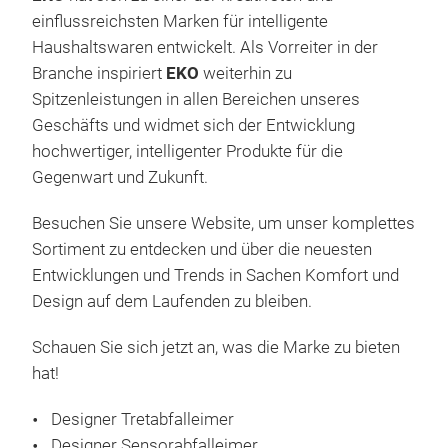
Prod
einflussreichsten Marken für intelligente
zugä
Haushaltswaren entwickelt. Als Vorreiter in der
leic
Maxi
Branche inspiriert
EKO
weiterhin zu
orga
Vere
Spitzenleistungen in allen Bereichen unseres
Inte
Geschäfts und widmet sich der Entwicklung
hochwertiger, intelligenter Produkte für die
Gegenwart und Zukunft.
Besuchen Sie unsere Website, um unser komplettes
Sortiment zu entdecken und über die neuesten
Entwicklungen und Trends in Sachen Komfort und
Design auf dem Laufenden zu bleiben.
Schauen Sie sich jetzt an, was die Marke zu bieten
hat!
Designer Tretabfalleimer
Designer Sensorabfalleimer