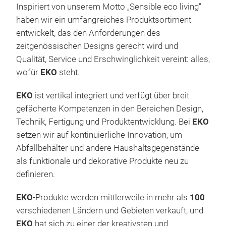
Inspiriert von unserem Motto „Sensible eco living”
haben wir ein umfangreiches Produktsortiment
entwickelt, das den Anforderungen des
zeitgenössischen Designs gerecht wird und
Qualität, Service und Erschwinglichkeit vereint: alles,
wofür
EKO
steht.
EKO
ist vertikal integriert und verfügt über breit
gefächerte Kompetenzen in den Bereichen Design,
Technik, Fertigung und Produktentwicklung. Bei
EKO
setzen wir auf kontinuierliche Innovation, um
Abfallbehälter und andere Haushaltsgegenstände
als funktionale und dekorative Produkte neu zu
Spa
definieren.
Maxi
EKO
-Produkte werden mittlerweile in mehr als
100
vere
verschiedenen Ländern und Gebieten verkauft, und
inte
EKO
hat sich zu einer der kreativsten und