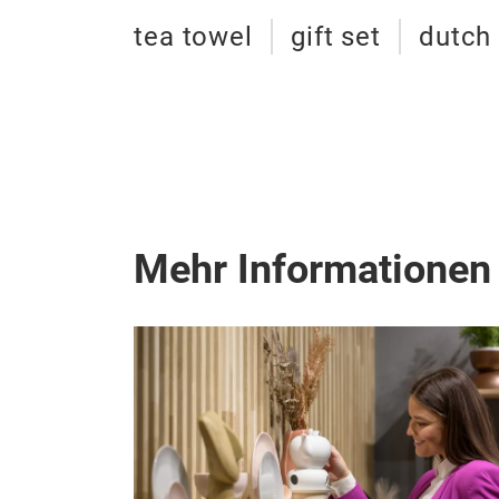
tea towel
gift set
dutch
Mehr Informationen