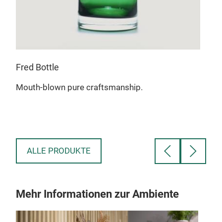
Fred Bottle
Sep
Mouth-blown pure craftsmanship.
Mou
The 
its 
ALLE PRODUKTE
Mehr Informationen zur Ambiente