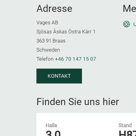
Adresse
Me
Vages AB
U
Sjösas Äskas Östra Kärr 1
363 91 Braas
Schweden
Telefon
+46 70 147 15 07
KONTAKT
Finden Sie uns hier
Halle
Stand
3.0
H8