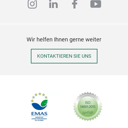
instagram
linkedin
facebook
youtub
Wir helfen Ihnen gerne weiter
KONTAKTIEREN SIE UNS
SC
SCH