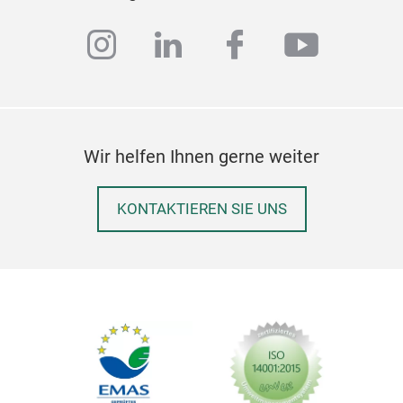
instagram
linkedin
facebook
youtub
Wir helfen Ihnen gerne weiter
KONTAKTIEREN SIE UNS
Met
Trel
kuns
arch