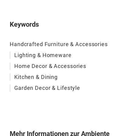
Pro
Blic
ent
Keywords
auf
Char
Handcrafted Furniture & Accessories
Koll
Lighting & Homeware
Home Decor & Accessories
Kitchen & Dining
Garden Decor & Lifestyle
Mehr Informationen zur Ambiente