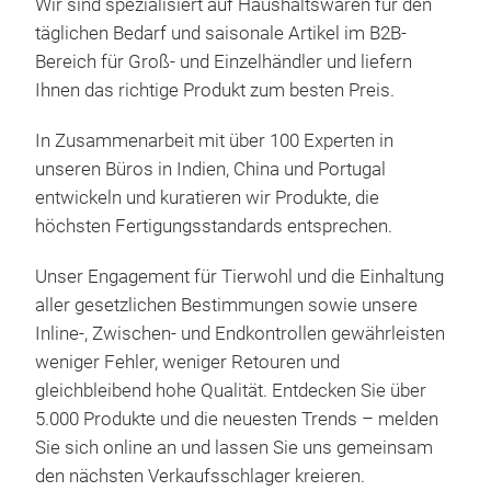
Wir sind spezialisiert auf Haushaltswaren für den
täglichen Bedarf und saisonale Artikel im B2B-
Bereich für Groß- und Einzelhändler und liefern
Ihnen das richtige Produkt zum besten Preis.
In Zusammenarbeit mit über 100 Experten in
unseren Büros in Indien, China und Portugal
entwickeln und kuratieren wir Produkte, die
höchsten Fertigungsstandards entsprechen.
Unser Engagement für Tierwohl und die Einhaltung
aller gesetzlichen Bestimmungen sowie unsere
Inline-, Zwischen- und Endkontrollen gewährleisten
Soc
weniger Fehler, weniger Retouren und
gleichbleibend hohe Qualität. Entdecken Sie über
Soc
5.000 Produkte und die neuesten Trends – melden
sein
Sie sich online an und lassen Sie uns gemeinsam
Desi
den nächsten Verkaufsschlager kreieren.
dez