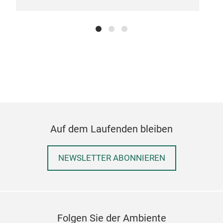
Vas
Vase
skul
Auf dem Laufenden bleiben
Die 
Auss
NEWSLETTER ABONNIEREN
zwi
Als 
Inte
gesa
Folgen Sie der Ambiente