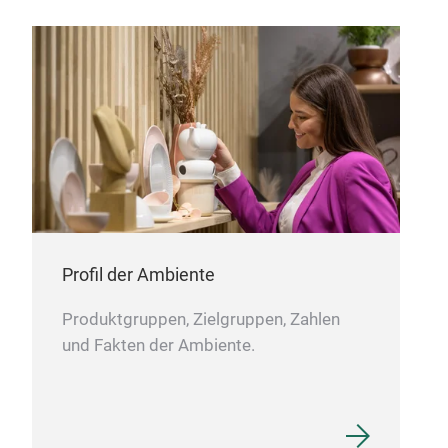
Pfla
Der P
Dsch
detai
elega
gleic
mode
harm
gesa
M
Profil der Ambiente
Produktgruppen, Zielgruppen, Zahlen
und Fakten der Ambiente.