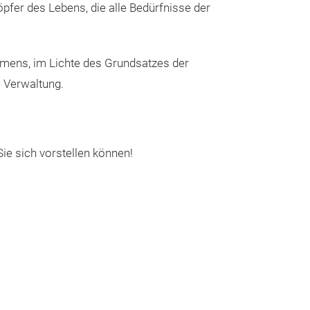
öpfer des Lebens, die alle Bedürfnisse der
Glänzende Aufk
und Kreativität.
hmens, im Lichte des Grundsatzes der
Dekoration, Kar
e Verwaltung.
Dekoration.
Wir
verfügbar:
168-10cmX16
169-10cmX16cm,
e sich vorstellen können!
268-15cmX17
269-15cmX17cm,
Bringen wir das