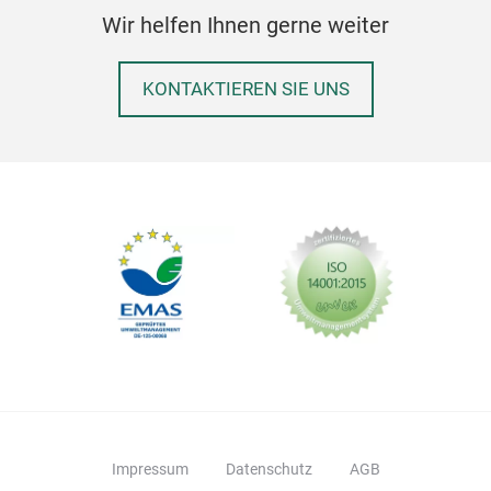
Die 
Wir helfen Ihnen gerne weiter
Brat
War
KONTAKTIEREN SIE UNS
von 
Fass
für
Frit
Garv
des 
Frit
von 
eins
Absc
ruts
unte
Sili
Frit
Impressum
Datenschutz
AGB