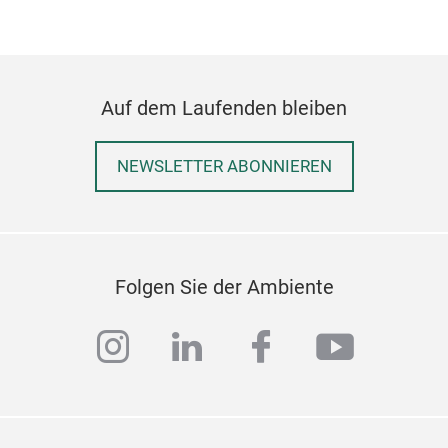
400°
Auge
Aufs
dopp
der 
der 
Ede
Komp
noch
Auf dem Laufenden bleiben
näml
Durc
NEWSLETTER ABONNIEREN
Ober
Pizz
Flad
viel
Reze
Folgen Sie der Ambiente
instagram
linkedin
facebook
youtub
Heiß