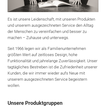
Es ist unsere Leidenschaft, mit unseren Produkten
RAC
und unserem ausgezeichneten Service den Alltag
Ein 
der Menschen zu vereinfachen und besser zu
Dun
machen – Zuhause und unterwegs.
pate
Seit 1966 legen wir als Familienunternehmen
werd
größten Wert auf zeitloses Design, hohe
durc
Funktionalität und jahrelange Zuverlässigkeit. Unser
Gril
Racl
tagtägliches Bestreben ist die Zufriedenheit unserer
die
Per
M
Kunden, die wir immer wieder aufs Neue mit
bequ
Abn
unserem ausgezeichneten Service begeistern
Pfän
Ges
wollen.
Beil
und
der 
Akti
Aben
Pfä
Pate
Unsere Produktgruppen
mor
Kab
(Pa