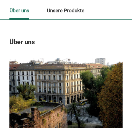
Über uns
Unsere Produkte
Über uns
Un