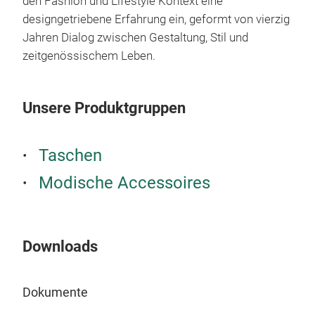
den Fashion und Lifestyle Kontext eine
designgetriebene Erfahrung ein, geformt von vierzig
Jahren Dialog zwischen Gestaltung, Stil und
Car
zeitgenössischem Leben.
Carr
eine
Unsere Produktgruppen
Canv
gefe
Shop
Taschen
Auß
Modische Accessoires
Farb
gema
Inn
recy
Downloads
Dokumente