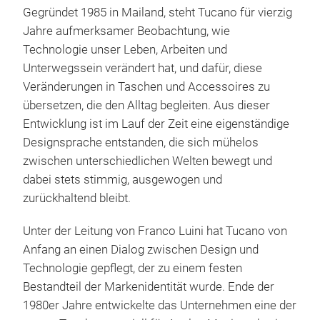
Gegründet 1985 in Mailand, steht Tucano für vierzig
Jahre aufmerksamer Beobachtung, wie
Technologie unser Leben, Arbeiten und
Unterwegssein verändert hat, und dafür, diese
Veränderungen in Taschen und Accessoires zu
übersetzen, die den Alltag begleiten. Aus dieser
Schi
Entwicklung ist im Lauf der Zeit eine eigenständige
Designsprache entstanden, die sich mühelos
Die 
zwischen unterschiedlichen Welten bewegt und
mit 
dabei stets stimmig, ausgewogen und
Bild
zurückhaltend bleibt.
leu
graf
Unter der Leitung von Franco Luini hat Tucano von
verw
Anfang an einen Dialog zwischen Design und
erzä
Technologie gepflegt, der zu einem festen
Mac
Bestandteil der Markenidentität wurde. Ende der
Schl
1980er Jahre entwickelte das Unternehmen eine der
die 