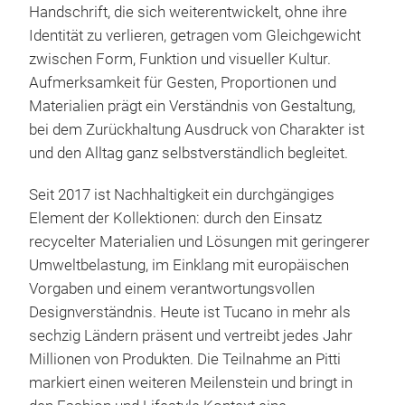
ausg
Handschrift, die sich weiterentwickelt, ohne ihre
oder
Identität zu verlieren, getragen vom Gleichgewicht
Stad
zwischen Form, Funktion und visueller Kultur.
aus 
Aufmerksamkeit für Gesten, Proportionen und
mit
Materialien prägt ein Verständnis von Gestaltung,
ausg
bei dem Zurückhaltung Ausdruck von Charakter ist
For
und den Alltag ganz selbstverständlich begleitet.
mit 
Seit 2017 ist Nachhaltigkeit ein durchgängiges
unve
Element der Kollektionen: durch den Einsatz
Lösu
recycelter Materialien und Lösungen mit geringerer
Inde
Umweltbelastung, im Einklang mit europäischen
neu 
Vorgaben und einem verantwortungsvollen
Inte
Designverständnis. Heute ist Tucano in mehr als
sorg
sechzig Ländern präsent und vertreibt jedes Jahr
unko
Millionen von Produkten. Die Teilnahme an Pitti
markiert einen weiteren Meilenstein und bringt in