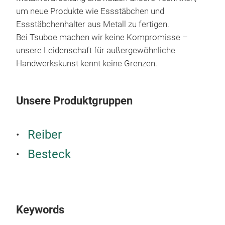
jähr
um neue Produkte wie Essstäbchen und
sich
Essstäbchenhalter aus Metall zu fertigen.
Papi
Bei Tsuboe machen wir keine Kompromisse –
sie 
unsere Leidenschaft für außergewöhnliche
Sie 
Handwerkskunst kennt keine Grenzen.
Ess
glei
herg
Unsere Produktgruppen
Attr
Mit 
Reiber
dies
in 0
Besteck
Keywords