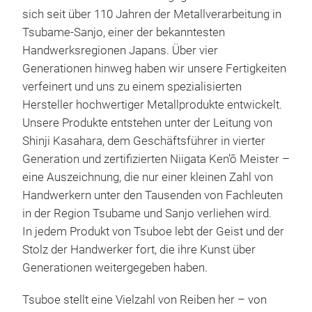
sich seit über 110 Jahren der Metallverarbeitung in
Tsubame-Sanjo, einer der bekanntesten
Handwerksregionen Japans. Über vier
Generationen hinweg haben wir unsere Fertigkeiten
verfeinert und uns zu einem spezialisierten
Hersteller hochwertiger Metallprodukte entwickelt.
iro
Unsere Produkte entstehen unter der Leitung von
Shinji Kasahara, dem Geschäftsführer in vierter
Dies
Generation und zertifizierten Niigata Ken’ō Meister –
eine
eine Auszeichnung, die nur einer kleinen Zahl von
Meta
Handwerkern unter den Tausenden von Fachleuten
Erfa
in der Region Tsubame und Sanjo verliehen wird.
Hand
In jedem Produkt von Tsuboe lebt der Geist und der
ist.
Stolz der Handwerker fort, die ihre Kunst über
Lebe
Generationen weitergegeben haben.
Die
Desi
Tsuboe stellt eine Vielzahl von Reiben her – von
kom