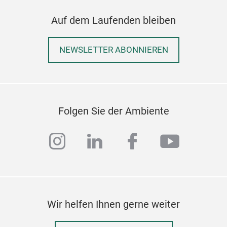
Gesc
ges
Auf dem Laufenden bleiben
Robu
Tech
NEWSLETTER ABONNIEREN
Mess
Eine
Zuta
Erfa
Und 
Folgen Sie der Ambiente
die 
Gera
instagram
linkedin
facebook
youtub
kon
Aus
Box 
Okt
202
Wir helfen Ihnen gerne weiter
Juli
Bürs
Hon