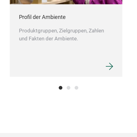
Profil der Ambiente
Produktgruppen, Zielgruppen, Zahlen
und Fakten der Ambiente.
Sch
best
Dies
das 
Ingw
japa
nutz
Know