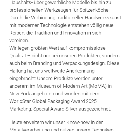
Haushalts- über gewerbliche Modelle bis hin zu
Aner
professionellen Werkzeugen für Spitzenköche.
Ver
Durch die Verbindung traditioneller Handwerkskunst
(MoM
mit moderner Technologie entstehen völlig neue
〇Au
Reiben, die Tradition und Innovation in sich
Jap
vereinen.
/ J
Wir legen größten Wert auf kompromisslose
Nov
Qualität – nicht nur bei unseren Produkten, sondern
TOP
auch beim Branding und Verpackungsdesign. Diese
Gew
Haltung hat uns weltweite Anerkennung
WOR
eingebracht: Unsere Produkte werden unter
Mark
anderem im Museum of Modern Art (MoMA) in
New York angeboten und wurden mit dem
iro
WorldStar Global Packaging Award 2025 –
Marketing: Special Award Silver ausgezeichnet.
Dies
herg
Heute erweitern wir unser Know-how in der
Meta
Metallverarbeitung und nutzen unsere Techniken,