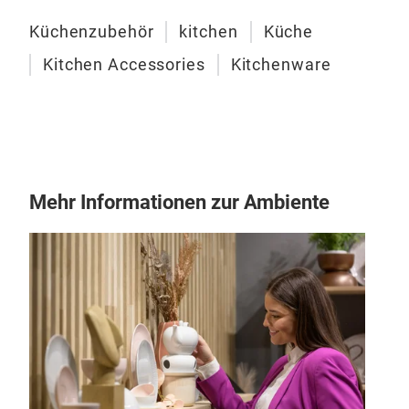
Küchenzubehör
kitchen
Küche
iro
Kitchen Accessories
Kitchenware
Dies
herg
Meta
jähr
habe
Mehr Informationen zur Ambiente
erin
Farb
Eine
das 
Inn
Ess