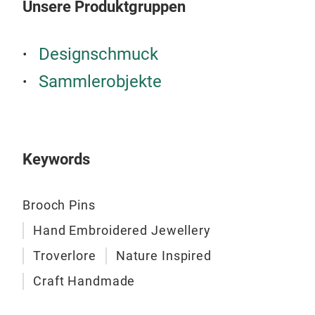
Unsere Produktgruppen
Designschmuck
Sammlerobjekte
Hum
The 
piec
Keywords
natu
hand
mean
Brooch Pins
hear
Hand Embroidered Jewellery
Troverlore
Nature Inspired
Craft Handmade