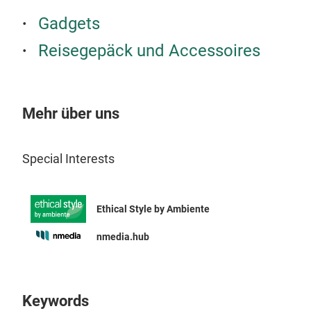
STE
Gadgets
mit 
Reisegepäck und Accessoires
Fing
inte
stuf
wech
Mehr über uns
hoc
ein 
Special Interests
dreh
Desi
Bild
Ethical Style by Ambiente
Str
Netz
nmedia.hub
Leuc
mit 
3 He
Keywords
inkl