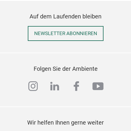
Schl
inno
Auf dem Laufenden bleiben
unve
Schl
NEWSLETTER ABONNIEREN
ausk
Anbr
Öff
BLU
Mess
BLU
Folgen Sie der Ambiente
sich
für 
instagram
linkedin
facebook
youtub
Lapt
sitz
Kant
ein 
ausg
Wir helfen Ihnen gerne weiter
orde