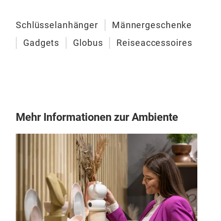
Schn
USB-
Schlüsselanhänger
Männergeschenke
gebü
Gadgets
Globus
Reiseaccessoires
Achs
BIT
dun
Das 
Präz
magn
kom
Mehr Informationen zur Ambiente
Sili
Idea
Küc
und 
weg
Präz
einf
für 