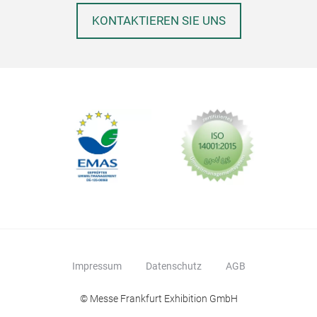
inkl
KONTAKTIEREN SIE UNS
Best
Klar
unte
BLU
Meer
Hin
Meer
groß
14''
Orga
durc
Zube
Gehe
Impressum
Datenschutz
AGB
AirT
100%
© Messe Frankfurt Exhibition GmbH