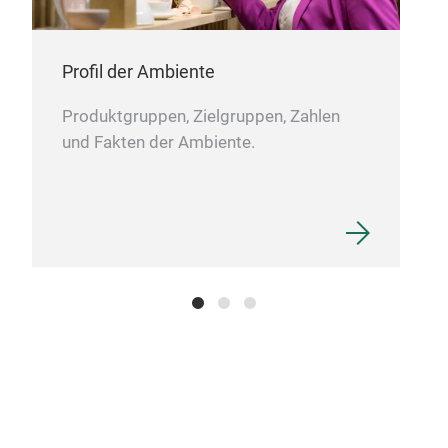
LED-
rut
Stan
Profil der Ambiente
Chro
Produktgruppen, Zielgruppen, Zahlen
und Fakten der Ambiente.
PAT
TRO
des 
öffn
Schl
Gefa
funk
vier
Die
mit 
und 
mass