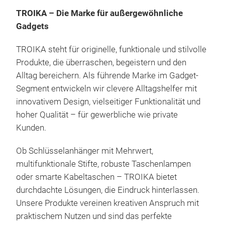
TROIKA – Die Marke für außergewöhnliche
Gadgets
TROIKA steht für originelle, funktionale und stilvolle
Produkte, die überraschen, begeistern und den
Alltag bereichern. Als führende Marke im Gadget-
Segment entwickeln wir clevere Alltagshelfer mit
innovativem Design, vielseitiger Funktionalität und
STA
hoher Qualität – für gewerbliche wie private
Kunden.
Der 
Offi
Ob Schlüsselanhänger mit Mehrwert,
für 
multifunktionale Stifte, robuste Taschenlampen
Tee 
oder smarte Kabeltaschen – TROIKA bietet
nac
durchdachte Lösungen, die Eindruck hinterlassen.
mag
Unsere Produkte vereinen kreativen Anspruch mit
zur 
praktischem Nutzen und sind das perfekte