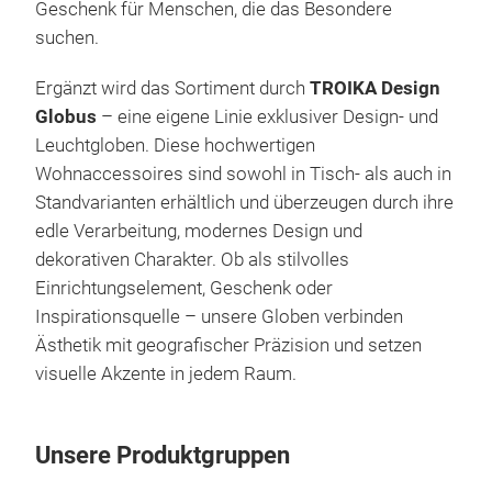
Trai
Geschenk für Menschen, die das Besondere
Paus
suchen.
jed
Ergänzt wird das Sortiment durch
TROIKA Design
hoc
Globus
– eine eigene Linie exklusiver Design- und
Fass
Leuchtgloben. Diese hochwertigen
Für 
Wohnaccessoires sind sowohl in Tisch- als auch in
zwi
Standvarianten erhältlich und überzeugen durch ihre
In m
edle Verarbeitung, modernes Design und
The
dekorativen Charakter. Ob als stilvolles
Dop
Einrichtungselement, Geschenk oder
Fas
Inspirationsquelle – unsere Globen verbinden
mag
Ästhetik mit geografischer Präzision und setzen
Hand
visuelle Akzente in jedem Raum.
3M K
Smar
Kuns
Unsere Produktgruppen
STE