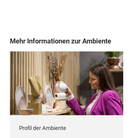
unte
druc
Rech
bere
best
Mehr Informationen zur Ambiente
Subt
Symb
Profil der Ambiente