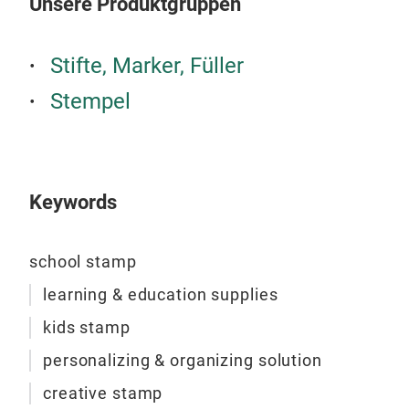
Unsere Produktgruppen
Stifte, Marker, Füller
Stempel
Keywords
school stamp
learning & education supplies
kids stamp
Mat
personalizing & organizing solution
Math
creative stamp
Kin