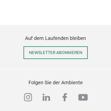
M
Auf dem Laufenden bleiben
NEWSLETTER ABONNIEREN
Fea
M
Folgen Sie der Ambiente
instagram
linkedin
facebook
youtub