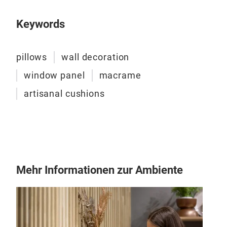
Keywords
pillows
wall decoration
window panel
macrame
artisanal cushions
Wal
Fra
M
Mehr Informationen zur Ambiente