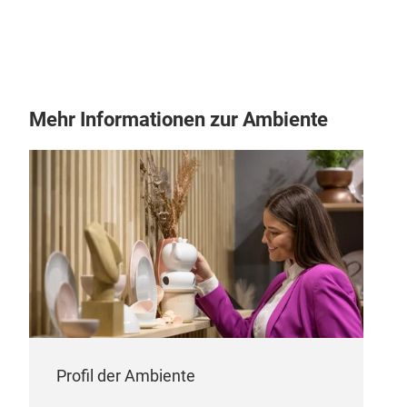
Mehr Informationen zur Ambiente
TOY
-Dur
-Dou
-Vo
-Com
Profil der Ambiente
-Att