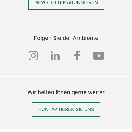
NEWSLETTER ABONNIEREN
Folgen Sie der Ambiente
instagram
linkedin
facebook
youtub
TOY
-Pri
-Pre
-Rou
-Dur
Wir helfen Ihnen gerne weiter
-Att
-Ca
KONTAKTIEREN SIE UNS
TOY
Inn
Wei