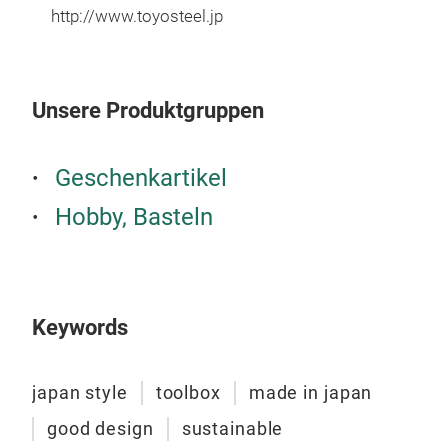
-Lig
http://www.toyosteel.jp
-Sta
W2
W1
Unsere Produktgruppen
0.4
Geschenkartikel
Hobby, Basteln
Keywords
japan style
toolbox
made in japan
good design
sustainable