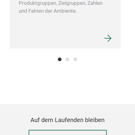
Produktgruppen, Zielgruppen, Zahlen
☆Whe
und Fakten der Ambiente.
prod
inst
open
siz
W3
Stee
Jap
Auf dem Laufenden bleiben