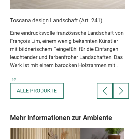
Tos
Toscana design Landschaft (Art. 241)
Dies
aus 
Eine eindrucksvolle französische Landschaft von
warm
François Lim, einem wenig bekannten Künstler
ige
Mitt
mit bildnerischem Feingefühl für die Einfangen
in
eine
leuchtender und farbenfroher Landschaften. Das
dass
Werk ist mit einem barocken Holzrahmen mit
ein 
Reliefdekor verziert und mit elegantem antikem
Deli
Elfenbein und einem patinierten braunen
Deta
Innenrand versehen, der der Komposition Tiefe
ls
ALLE PRODUKTE
Die 
und Präsenz verleiht. Die Kombination aus der
Harm
Schlichtheit der Landschaft und der Pracht des
inte
Rahmens schafft eine harmonische Balance
Mehr Informationen zur Ambiente
Wirk
zwischen Natürlichkeit und dekorativem
Ambi
Klassizismus.
.
und
Größe: 72 x 92 cm