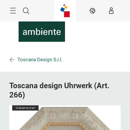
Überspringen
Menü
Suche
DE
Toscana Design S.r.l.
Toscana design Uhrwerk (Art.
266)
Messeneuheit