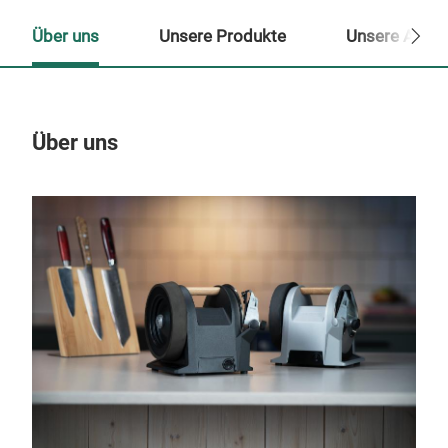
Über uns
Unsere Produkte
Unsere Ansp
Über uns
Un
M