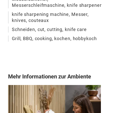
Zuha
ist
w
Messerschleifmaschine, knife sharpener
nor
Sch
knife sharpening machine, Messer,
wäh
Qual
knives, couteaux
natü
der 
scha
Schneiden, cut, cutting, knife care
ska
ele
Grill, BBQ, cooking, kochen, hobbykoch
ans
Inte
Funk
aufe
Kni
pro
Mehr Informationen zur Ambiente
Ent
Unt
Sch
Prof
ein