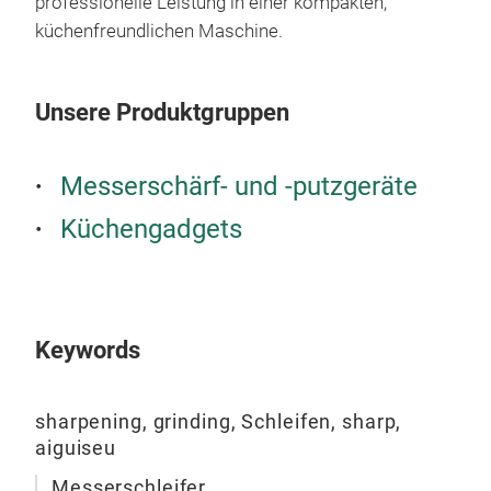
professionelle Leistung in einer kompakten,
dami
küchenfreundlichen Maschine.
Hol
Han
Mess
Unsere Produktgruppen
kult
Des
Messerschärf- und -putzgeräte
Küc
glei
Küchengadgets
verw
Sha
Mess
Sch
Keywords
übe
Tor
die 
Mit 
sharpening, grinding, Schleifen, sharp,
die 
dem
aiguiseu
pat
zu 
Mal 
Messerschleifer,