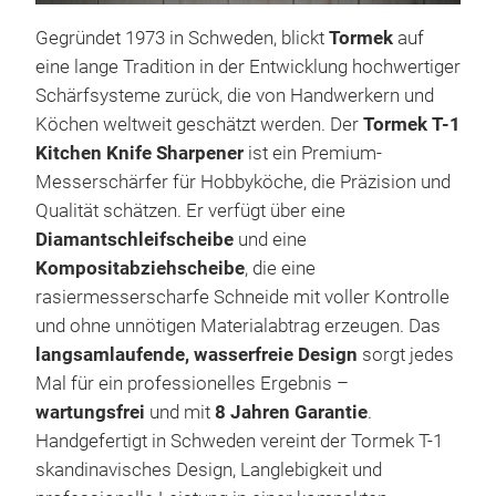
Gegründet 1973 in Schweden, blickt
Tormek
auf
eine lange Tradition in der Entwicklung hochwertiger
Schärfsysteme zurück, die von Handwerkern und
Köchen weltweit geschätzt werden. Der
Tormek T-1
Kitchen Knife Sharpener
ist ein Premium-
Messerschärfer für Hobbyköche, die Präzision und
Tor
Qualität schätzen. Er verfügt über eine
Swe
Diamantschleifscheibe
und eine
Kni
Kompositabziehscheibe
, die eine
nati
rasiermesserscharfe Schneide mit voller Kontrolle
kla
und ohne unnötigen Materialabtrag erzeugen. Das
Fen
langsamlaufende, wasserfreie Design
sorgt jedes
Land
Mal für ein professionelles Ergebnis –
Far
wartungsfrei
und mit
8 Jahren Garantie
.
die
Handgefertigt in Schweden vereint der Tormek T-1
wirk
skandinavisches Design, Langlebigkeit und
hell