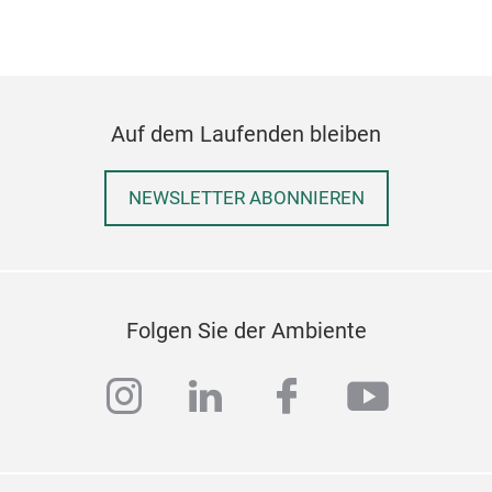
Unt
Sch
Prof
ein
Auf dem Laufenden bleiben
der 
Erge
bed
NEWSLETTER ABONNIEREN
höch
Gar
Tor
Inn
Mit
der
Folgen Sie der Ambiente
sin
Mas
instagram
linkedin
facebook
youtub
Qua
Des
ist 