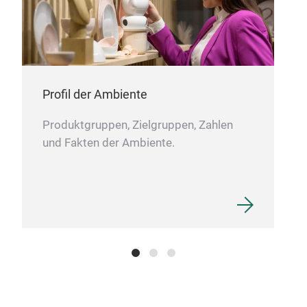
der 
Erge
bed
Tor
höch
Die 
Gar
eine
Inn
Profil der Ambiente
mat
mod
Produktgruppen, Zielgruppen, Zahlen
schw
und Fakten der Ambiente.
mass
der
Blac
die
mit
Schn
Kni
pro
Ent