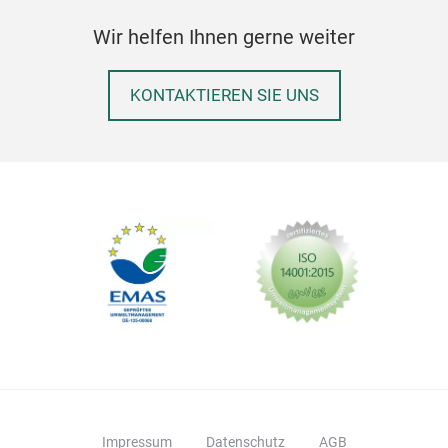
ble
Der 
Wir helfen Ihnen gerne weiter
dem
Mor
KONTAKTIEREN SIE UNS
die 
Kit
pro
Ent
Unt
Sch
Prof
ein
der 
Erge
bed
höch
Tor
Gar
Die 
Impressum
Datenschutz
AGB
Inn