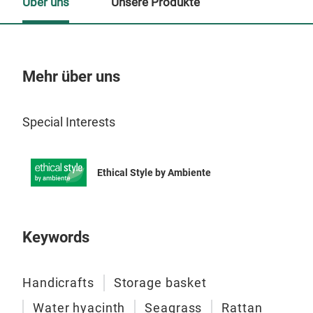
Über uns
Unsere Produkte
Mehr über uns
Un
Special Interests
M
Ethical Style by Ambiente
Keywords
Handicrafts
Storage basket
Water hyacinth
Seagrass
Rattan