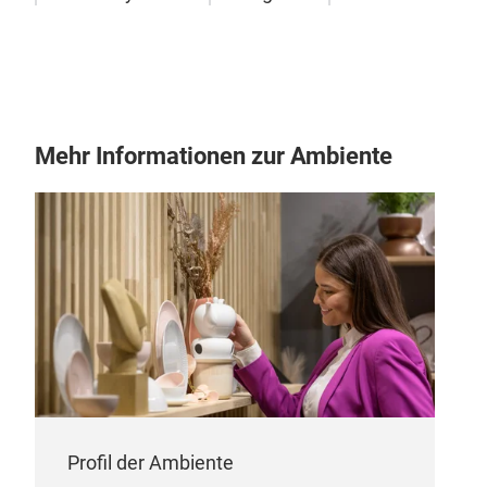
Lau
The 
more
clot
mak
Mehr Informationen zur Ambiente
the 
Profil der Ambiente