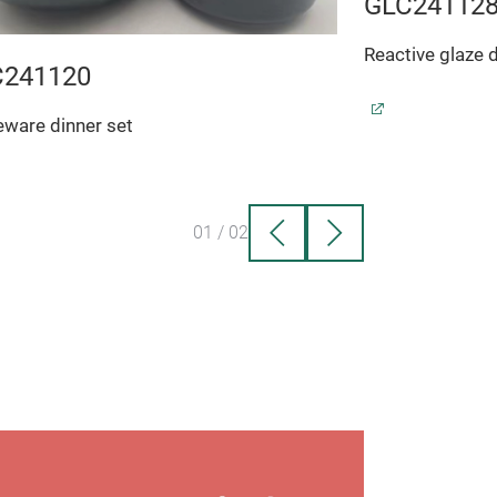
GLC24112
Reactive glaze d
C241120
ware dinner set
01
/
02