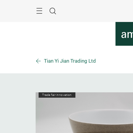
Überspringen
Menü
Suche
Tian Yi Jian Trading Ltd
Trade fair innovation