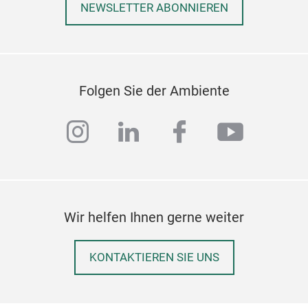
NEWSLETTER ABONNIEREN
Outf
den 
eine
ihn 
oder
Folgen Sie der Ambiente
das 
Ruck
instagram
linkedin
facebook
youtub
Klim
Jahr
beme
und 
nach
Wir helfen Ihnen gerne weiter
die 
wer
KONTAKTIEREN SIE UNS
Fami
verb
Fisu
Dies