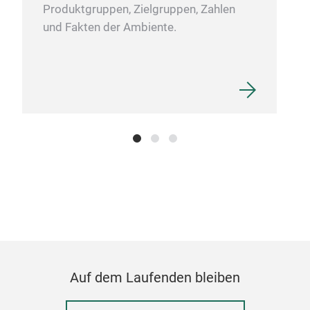
Ges
Produktgruppen, Zielgruppen, Zahlen
Vor
und Fakten der Ambiente.
ist 
als 
dass
Sie 
Wen
Ges
kuli
ist 
Fis
Komb
Wie 
Ihre
habe
zu I
zwei
fres
Sie 
Auf dem Laufenden bleiben
Temp
hot'!