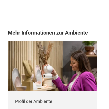
Fis
Mach
Mehr Informationen zur Ambiente
Erle
Ihr 
Besc
perf
eing
Avoc
Und 
Deck
plat
blei
Aro
Profil der Ambiente
Scha