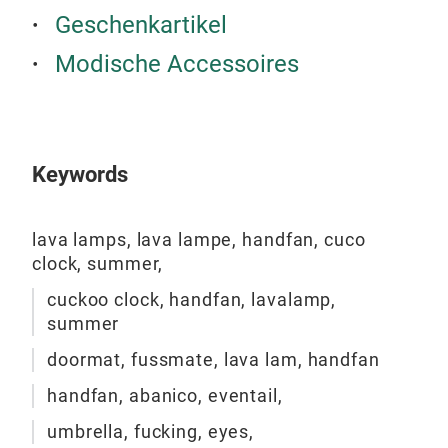
Geschenkartikel
Die 
eine
Modische Accessoires
Find
witz
höch
best
Keywords
Dies
gewo
Fuß
lava lamps, lava lampe, handfan, cuco
Die 
clock, summer,
von 
cuckoo clock, handfan, lavalamp,
der
summer
schä
doormat, fussmate, lava lam, handfan
dami
an d
handfan, abanico, eventail,
hand
umbrella, fucking, eyes,
Touc