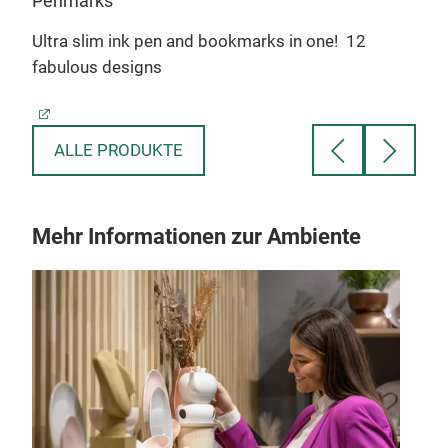
Penmarks
Zip
Ultra slim ink pen and bookmarks in one!
12
Our 
fabulous designs
pad
ALLE PRODUKTE
Mehr Informationen zur Ambiente